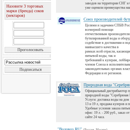
заводов на территории СНГ и
Назовите 3 торговых
уже оценили преимущества на
марки (бренда) соков
(нектаров)
Союз производителей бут
Целями и задачами СПБВ Росс
всемерной помощи
отечественным производителя
бутилированной воды и обору
содействие в достижении и по
наивысшего качества в
рамках всей отрасли, касающи
питьевой воды, так и
требований к кулерам, лоббир
членов Союза в исполнительн
законодательных органах влас
Федерации и ее регионов.
Природная вода "Серебрян
Официальный дистрибьютор п
природной воды "Серебряная 
Услуги: доставка воды на дом 
13 и 19 л, продажа кулеров и 
Удобные условия заказа питье
офис: 19 л. - 200 руб., заказ о
сайте 24 часа.
"Водовоз.RU"
(Россия, Москва)