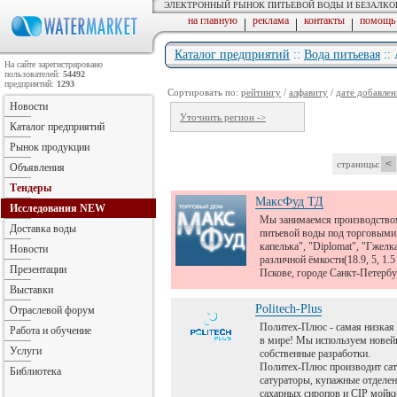
ЭЛЕКТРОННЫЙ РЫНОК ПИТЬЕВОЙ ВОДЫ И БЕЗАЛК
на главную
реклама
контакты
помощь
|
|
|
Каталог предприятий
::
Вода питьевая
::
На сайте зарегистрировано
пользователей:
54492
предприятий:
1293
Сортировать по:
рейтингу
/
алфавиту
/
дате добавлен
Новости
Уточнить регион ->
Каталог предприятий
Рынок продукции
<
страницы:
Объявления
Тендеры
МаксФуд ТД
Исследования
NEW
Мы занимаемся производством
Доставка воды
питьевой воды под торговыми
капелька", "Diplomat", "Гжелк
Новости
различной ёмкости(18.9, 5, 1.5 
Презентации
Пскове, городе Санкт-Петербу
Выставки
Politech-Plus
Отраслевой форум
Политех-Плюс - самая низкая 
Работа и обучение
в мире! Мы используем новей
Услуги
собственные разработки.
Политех-Плюс производит сат
Библиотека
сатураторы, купажные отделен
сахарных сиропов и CIP мойки 