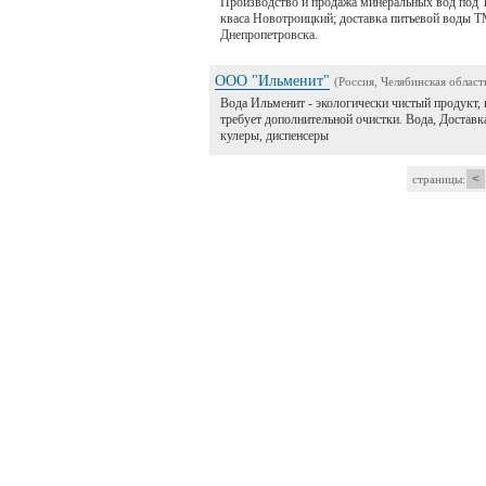
Производство и продажа минеральных вод под 
кваса Новотроицкий; доставка питьевой воды Т
Днепропетровска.
ООО "Ильменит"
(Россия, Челябинская област
Вода Ильменит - экологически чистый продукт, 
требует дополнительной очистки. Вода, Доставка
кулеры, диспенсеры
<
страницы: