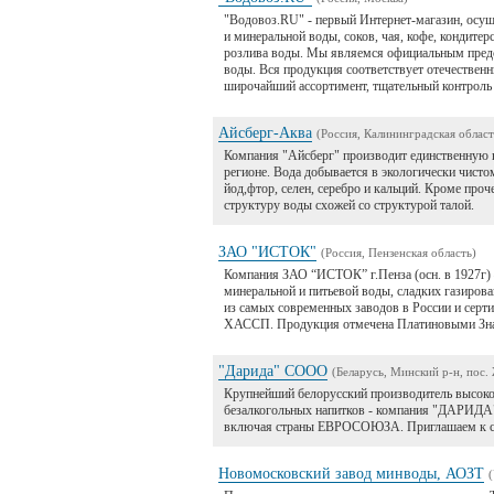
"Водовоз.RU" - первый Интернет-магазин, осу
и минеральной воды, соков, чая, кофе, кондите
розлива воды. Мы являемся официальным предс
воды. Вся продукция соответствует отечестве
широчайший ассортимент, тщательный контроль 
Айсберг-Аква
(Россия, Калининградская област
Компания "Айсберг" производит единственную 
регионе. Вода добывается в экологически чист
йод,фтор, селен, серебро и кальций. Кроме проч
структуру воды схожей со структурой талой.
ЗАО "ИСТОК"
(Россия, Пензенская область)
Компания ЗАО “ИСТОК” г.Пенза (осн. в 1927г)
минеральной и питьевой воды, сладких газирова
из самых современных заводов в России и серт
ХАССП. Продукция отмечена Платиновыми Знак
"Дарида" СООО
(Беларусь, Минский р-н, пос.
Крупнейший белорусский производитель высоко
безалкогольных напитков - компания "ДАРИДА"
включая страны ЕВРОСОЮЗА. Приглашаем к со
Новомосковский завод минводы, АОЗТ
(