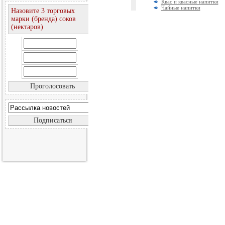
Квас и квасные напитки
Чайные напитки
Назовите 3 торговых
марки (бренда) соков
(нектаров)