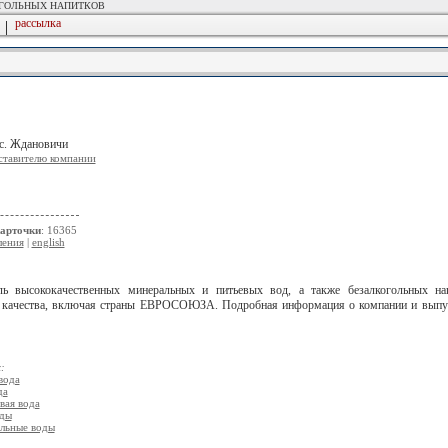
ОГОЛЬНЫХ НАПИТКОВ
рассылка
|
ос. Ждановичи
ставителю компании
карточки
: 16365
ления
|
english
ель высококачественных минеральных и питьевых вод, а также безалкогольных 
 качества, включая страны ЕВРОСОЮЗА. Подробная информация о компании и выпус
:
вода
да
вая вода
оды
льные воды