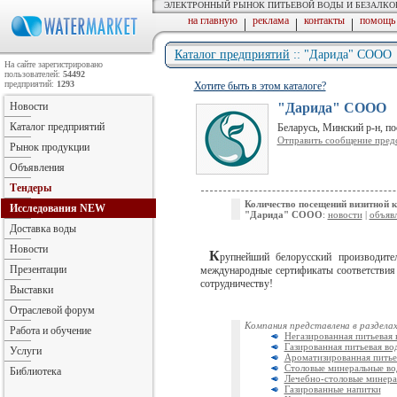
ЭЛЕКТРОННЫЙ РЫНОК ПИТЬЕВОЙ ВОДЫ И БЕЗАЛК
на главную
реклама
контакты
помощь
|
|
|
Каталог предприятий
:: "Дарида" СООО
На сайте зарегистрировано
пользователей:
54492
предприятий:
1293
Хотите быть в этом каталоге?
Новости
"Дарида" СООО
Каталог предприятий
Беларусь, Минский р-н, п
Отправить сообщение пред
Рынок продукции
Объявления
Тендеры
Количество посещений визитной 
Исследования
NEW
"Дарида" СООО
:
новости
|
объяв
Доставка воды
Новости
К
рупнейший белорусский производит
Презентации
международные сертификаты соответствия
сотрудничеству!
Выставки
Отраслевой форум
Компания представлена в разделах
Работа и обучение
Негазированная питьевая 
Газированная питьевая во
Услуги
Ароматизированная питье
Столовые минеральные в
Библиотека
Лечебно-столовые минера
Газированные напитки