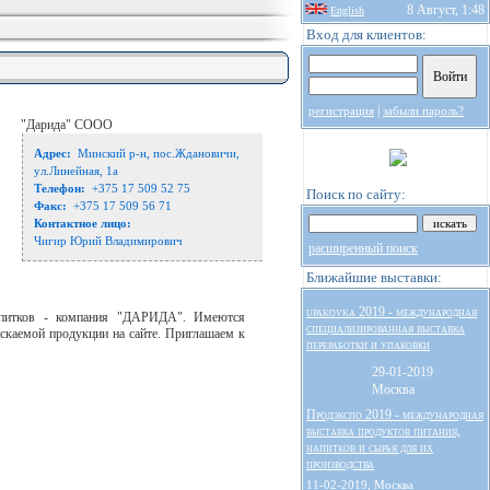
8 Август, 1:48
English
Вход для клиентов:
|
регистрация
забыли пароль?
"Дарида" СООО
Адрес:
Минский р-н, пос.Ждановичи,
ул.Линейная, 1а
Телефон:
+375 17 509 52 75
Поиск по сайту:
Факс:
+375 17 509 56 71
Контактное лицо:
Чигир Юрий Владимирович
расширенный поиск
Ближайшие выставки:
upakovka 2019 - международная
напитков - компания "ДАРИДА". Имеются
специализированная выставка
каемой продукции на сайте. Приглашаем к
переработки и упаковки
29-01-2019
Москва
Продэкспо 2019 - международная
выставка продуктов питания,
напитков и сырья для их
производства
11-02-2019, Москва