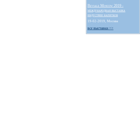
Beviale Moscow 2019 -
международная выставка
индустрии напитков
19-02-2019, Москва
все выставки >>