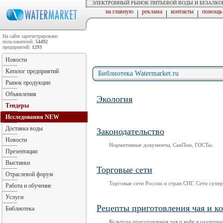
ЭЛЕКТРОННЫЙ РЫНОК ПИТЬЕВОЙ ВОДЫ И БЕЗАЛК
на главную
реклама
контакты
помощь
|
|
|
На сайте зарегистрировано
пользователей:
54492
предприятий:
1293
Новости
Каталог предприятий
Библиотека Watermarket.ru
Рынок продукции
Объявления
Экология
Тендеры
Исследования
NEW
Доставка воды
Законодательство
Новости
Нормативные документы, СанПин, ГОСТы.
Презентации
Выставки
Торговые сети
Отраслевой форум
Торговые сети России и стран СНГ. Сети супе
Работа и обучение
Услуги
Рецепты приготовления чая и к
Библиотека
Культура приготовления чая и кофе в различны