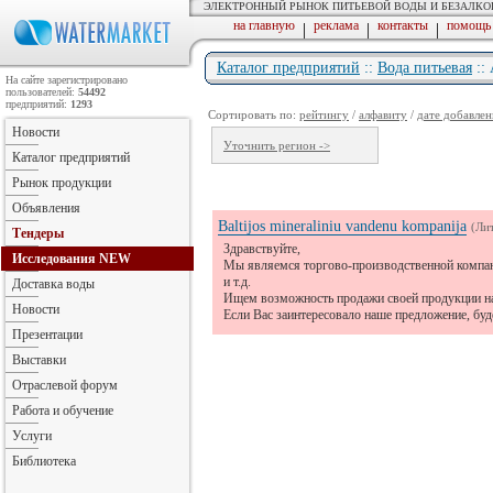
ЭЛЕКТРОННЫЙ РЫНОК ПИТЬЕВОЙ ВОДЫ И БЕЗАЛК
на главную
реклама
контакты
помощь
|
|
|
Каталог предприятий
::
Вода питьевая
::
На сайте зарегистрировано
пользователей:
54492
предприятий:
1293
Сортировать по:
рейтингу
/
алфавиту
/
дате добавлен
Новости
Уточнить регион ->
Каталог предприятий
Рынок продукции
Объявления
Baltijos mineraliniu vandenu kompanija
(Лит
Тендеры
Здравствуйте,
Исследования
NEW
Мы являемся торгово-производственной компан
и т.д.
Доставка воды
Ищем возможность продажи своей продукции на
Новости
Если Вас заинтересовало наше предложение, буд
Презентации
Выставки
Отраслевой форум
Работа и обучение
Услуги
Библиотека