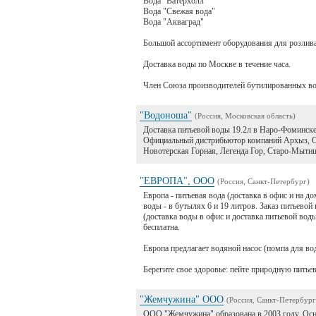
Вода "Ватерхолл"
Вода "Свежая вода"
Вода "Акваград"
Большой ассортимент оборудования для розлива
Доставка воды по Москве в течение часа.
Член Союза производителей бутилированных во
"Водоноша"
(Россия, Московская область)
Доставка питьевой воды 19.2л в Наро-Фоминск
Официальный дистрибьютор компаний Архыз, О
Новотерская Горная, Легенда Гор, Старо-Мыти
"ЕВРОПА", ООО
(Россия, Санкт-Петербург)
Европа - питьевая вода (доставка в офис и на 
воды - в бутылях 6 и 19 литров. Заказ питьевой
(доставка воды в офис и доставка питьевой воды
бесплатна.
Европа предлагает водяной насос (помпа для во
Берегите свое здоровье: пейте природную пить
"Жемчужина" ООО
(Россия, Санкт-Петербург
ООО "Жемчужина" образована в 2003 году. Осно