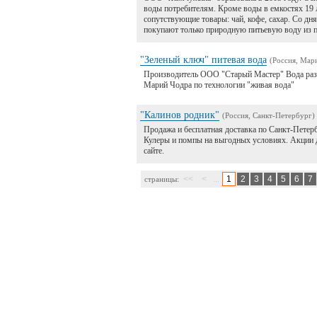
воды потребителям. Кроме воды в емкостях 19 л.
сопутствующие товары: чай, кофе, сахар. Со дн
покупают только природную питьевую воду из п
"Зеленый ключ" питевая вода
(Россия, Мар
Производитель ООО "Старый Мастер" Вода разли
Марий Чодра по технологии "живая вода"
"Калинов родник"
(Россия, Санкт-Петербург)
Продажа и бесплатная доставка по Санкт-Петер
Кулеры и помпы на выгодных условиях. Акции 
сайте.
<<
<
...
1
2
3
4
5
6
7
страницы: