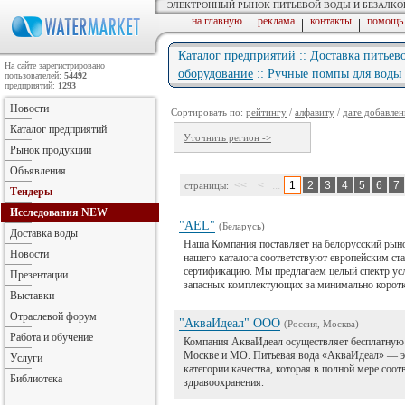
ЭЛЕКТРОННЫЙ РЫНОК ПИТЬЕВОЙ ВОДЫ И БЕЗАЛК
на главную
реклама
контакты
помощь
|
|
|
Каталог предприятий
::
Доставка питьев
На сайте зарегистрировано
оборудование
:: Ручные помпы для воды
пользователей:
54492
предприятий:
1293
Новости
Сортировать по:
рейтингу
/
алфавиту
/
дате добавлен
Каталог предприятий
Уточнить регион ->
Рынок продукции
Объявления
<<
<
...
1
2
3
4
5
6
7
страницы:
Тендеры
Исследования
NEW
"AEL"
(Беларусь)
Доставка воды
Наша Компания поставляет на белорусский рыно
Новости
нашего каталога соответствуют европейским с
сертификацию. Мы предлагаем целый спектр услу
Презентации
запасных комплектующих за минимально коротк
Выставки
Отраслевой форум
"АкваИдеал" ООО
(Россия, Москва)
Работа и обучение
Компания АкваИдеал осуществляет бесплатную 
Москве и МО. Питьевая вода «АкваИдеал» — э
Услуги
категории качества, которая в полной мере соо
Библиотека
здравоохранения.