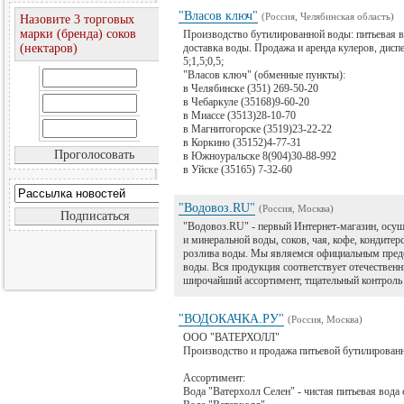
"Власов ключ"
(Россия, Челябинская область)
Назовите 3 торговых
марки (бренда) соков
Производство бутилированной воды: питьевая во
(нектаров)
доставка воды. Продажа и аренда кулеров, дисп
5;1,5;0,5;
"Власов ключ" (обменные пункты):
в Челябинске (351) 269-50-20
в Чебаркуле (35168)9-60-20
в Миассе (3513)28-10-70
в Магнитогорске (3519)23-22-22
в Коркино (35152)4-77-31
в Южноуральске 8(904)30-88-992
в Уйске (35165) 7-32-60
"Водовоз.RU"
(Россия, Москва)
"Водовоз.RU" - первый Интернет-магазин, осу
и минеральной воды, соков, чая, кофе, кондите
розлива воды. Мы являемся официальным предс
воды. Вся продукция соответствует отечестве
широчайший ассортимент, тщательный контроль 
"ВОДОКАЧКА.РУ"
(Россия, Москва)
ООО "ВАТЕРХОЛЛ"
Производство и продажа питьевой бутилированн
Ассортимент:
Вода "Ватерхолл Селен" - чистая питьевая вода