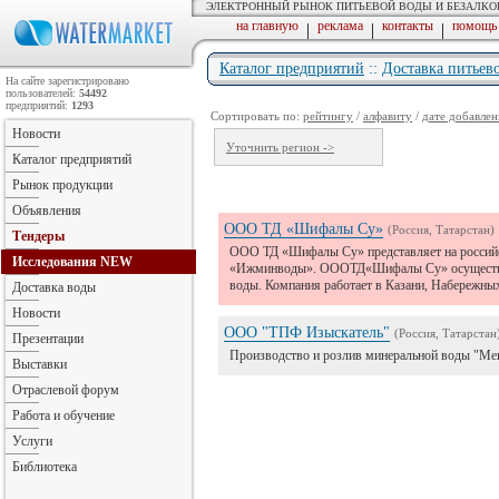
ЭЛЕКТРОННЫЙ РЫНОК ПИТЬЕВОЙ ВОДЫ И БЕЗАЛК
на главную
реклама
контакты
помощь
|
|
|
Каталог предприятий
::
Доставка питьев
На сайте зарегистрировано
пользователей:
54492
предприятий:
1293
Сортировать по:
рейтингу
/
алфавиту
/
дате добавлен
Новости
Уточнить регион ->
Каталог предприятий
Рынок продукции
Объявления
ООО ТД «Шифалы Су»
(Россия, Татарстан)
Тендеры
ООО ТД «Шифалы Су» представляет на российс
Исследования
NEW
«Ижминводы». ОООТД«Шифалы Су» осуществляет
воды. Компания работает в Казани, Набережны
Доставка воды
Новости
ООО "ТПФ Изыскатель"
(Россия, Татарстан
Презентации
Производство и розлив минеральной воды "Мен
Выставки
Отраслевой форум
Работа и обучение
Услуги
Библиотека