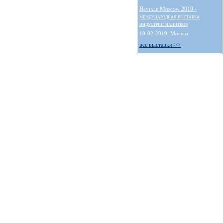
Beviale Moscow 2019 -
международная выставка
индустрии напитков
19-02-2019, Москва
все выставки >>