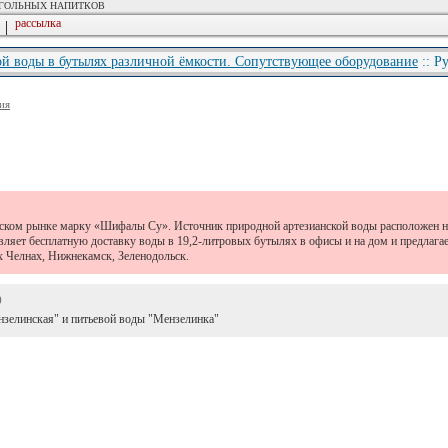
ОГОЛЬНЫХ НАПИТКОВ
рассылка
|
ой воды в бутылях различной ёмкости. Сопутствующее оборудование
:: Р
ия
ком рынке марку «Шифалы Су». Источник природной артезианской воды расположен на
 бесплатную доставку воды в 19,2-литровых бутылях в офисы и на дом и предлагае
х Челнах, Нижнекамск, Зеленодольск.
)
зелинская" и питьевой воды "Мензелинка"