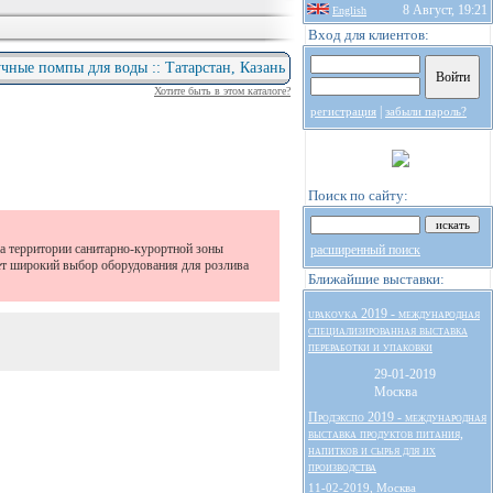
8 Август, 19:21
English
Вход для клиентов:
учные помпы для воды :: Татарстан, Казань
Хотите быть в этом каталоге?
|
регистрация
забыли пароль?
Поиск по сайту:
 территории санитарно-курортной зоны
расширенный поиск
т широкий выбор оборудования для розлива
Ближайшие выставки:
upakovka 2019 - международная
специализированная выставка
переработки и упаковки
29-01-2019
Москва
Продэкспо 2019 - международная
выставка продуктов питания,
напитков и сырья для их
производства
11-02-2019, Москва