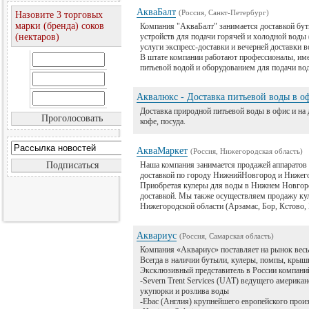
АкваБалт
(Россия, Санкт-Петербург)
Назовите 3 торговых
марки (бренда) соков
Компания "АкваБалт" занимается доставкой бут
(нектаров)
устройств для подачи горячей и холодной воды (
услуги экспресс-доставки и вечерней доставки в
В штате компании работают профессионалы, име
питьевой водой и оборудованием для подачи вод
Аквалюкс - Доставка питьевой воды в оф
Доставка природной питьевой воды в офис и на
кофе, посуда.
АкваМаркет
(Россия, Нижегородская область)
Наша компания занимается продажей аппаратов 
доставкой по городу НижнийНовгород и Нижего
Приобретая кулеры для воды в Нижнем Новгороде
доставкой. Мы также осуществляем продажу кул
Нижегородской области (Арзамас, Бор, Кстово, 
Аквариус
(Россия, Самарская область)
Компания «Аквариус» поставляет на рынок весь 
Всегда в наличии бутыли, кулеры, помпы, крышк
Эксклюзивный представитель в России компани
-Severn Trent Services (UAT) ведущего америка
укупорки и розлива воды
-Ebac (Англия) крупнейшего европейского произ