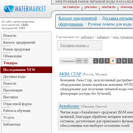
ЭЛЕКТРОННЫЙ РЫНОК ПИТЬЕВОЙ ВОДЫ И БЕЗАЛК
на главную
реклама
контакты
помощь
|
|
|
Каталог предприятий
::
Доставка питьев
На сайте зарегистрировано
оборудование
:: Ручные помпы для воды
пользователей:
54492
предприятий:
1293
Новости
Сортировать по:
рейтингу
/
алфавиту
/
дате добавлен
Каталог предприятий
Уточнить регион ->
Рынок продукции
Объявления
<<
<
...
1
2
3
4
5
6
7
страницы:
Тендеры
Исследования
NEW
АКВА СТАР
(Россия, Москва)
Доставка воды
Компания Аква Стар, эксклюзивный дистрибьют
Новости
оборудования (южно-корейская компания WONB
оборудование для получения питьевой воды отм
Презентации
фильтрации (кулеры без бутылей).
Выставки
Отраслевой форум
Аквабаланс
(Украина, Одесса)
Работа и обучение
Чистая вода «Аквабаланс» предлагает ВАМ комф
активной, благодаря обработке мощным магнит
Услуги
составом, достаточным для правильного функци
Библиотека
обессоливания или наоборот отложения солей.