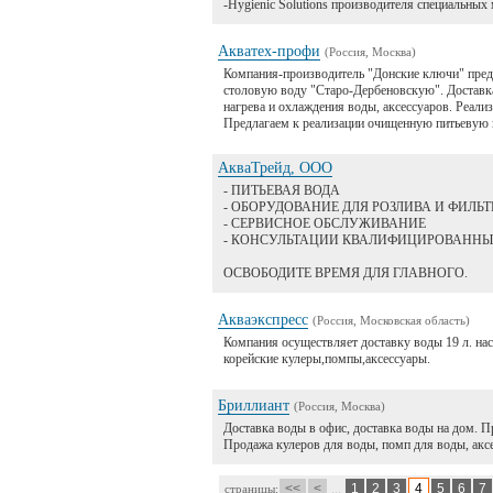
-Hygienic Solutions производителя специальных
Акватех-профи
(Россия, Москва)
Компания-производитель "Донские ключи" п
столовую воду "Старо-Дербеновскую". Доставка
нагрева и охлаждения воды, аксессуаров. Реализ
Предлагаем к реализации очищенную питьевую 
АкваТрейд, ООО
- ПИТЬЕВАЯ ВОДА
- ОБОРУДОВАНИЕ ДЛЯ РОЗЛИВА И ФИЛЬ
- СЕРВИСНОЕ ОБСЛУЖИВАНИЕ
- КОНСУЛЬТАЦИИ КВАЛИФИЦИРОВАНН
ОСВОБОДИТЕ ВРЕМЯ ДЛЯ ГЛАВНОГО.
Акваэкспресс
(Россия, Московская область)
Компания осуществляет доставку воды 19 л. на
корейские кулеры,помпы,аксессуары.
Бриллиант
(Россия, Москва)
Доставка воды в офис, доставка воды на дом. П
Продажа кулеров для воды, помп для воды, аксе
<<
<
...
1
2
3
4
5
6
7
страницы: