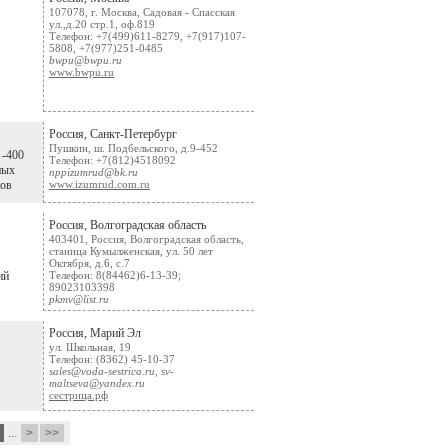
107078, г. Москва, Садовая - Спасская
ул.,д.20 стр.1, оф.819
Телефон: +7(499)611-8279, +7(917)107-
5808, +7(977)251-0485
bwpu@bwpu.ru
www.bwpu.ru
Россия, Санкт-Петербург
Пушкин, ш. Подбельского, д.9-452
 -400
Телефон: +7(812)4518092
ных
nppizumrud@bk.ru
нов
www.izumrud.com.ru
Россия, Волгоградская область
403401, Россия, Волгоградская область,
станица Кумылженская, ул. 50 лет
Октября, д.6, с.7
ий
Телефон: 8(84462)6-13-39;
89023103398
pkmv@list.ru
Россия, Марий Эл
ул. Школьная, 19
Телефон: (8362) 45-10-37
sales@voda-sestrica.ru, sv-
maltseva@yandex.ru
сестрица.рф
8
...
>
>>