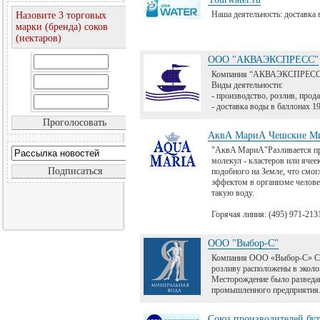
Наша деятельность: доставка
Назовите 3 торговых
марки (бренда) соков
(нектаров)
ООО "АКВАЭКСПРЕСС"
Компания “АКВАЭКСПРЕСС” 8
Виды деятельности:
- производство, розлив, прода
- доставка воды в баллонах 19
АквА МариА Чешские Ми
"AквA MариA"Разливается пря
молекул - кластеров или яче
подобного на Земле, что смо
эффектом в организме челове
такую воду.
Горячая линия: (495) 971-213
ООО "Выбор-С"
Компания ООО «Выбор-С» Скв
розливу расположены в эколо
Месторождение было разведан
промышленного предприятия
Союз производителей бу