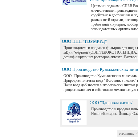
Целями и задачами СПБВ Рос
отечественным производителя
содействие в достижении и п
рамках всей отрасли, касающи
требований к кулерам, лобби
законодательных органах влас
ООО НПП "ИЗУМРУД"
Производитель и продавец фильтров для вод
мВ) и "мёртвой"(ОВП/РЕДОКС-ПОТЕНЦИАЛ - 
дезинфицирующих растворов акваэха. Растворы
ООО Производство Кумылженских мине
ООО "Производство Кумылженских минеральных
Природная питьевая вода "Источник в песках" пре
Наша вода добывается в экологически чистом р
процесс включает в себя только механическую
ООО "Здоровая жизнь"
Производство и продажа пить
Новочебоксарск, Йошкар-Ола
<
страницы: