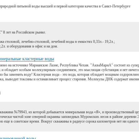
 природной питьевой воды высшей и первой категории качества в Санкт-Петербурге
 лет на Российском рынке.
жа столовой, лечебно-столовой, лечебной воды в емкостях 0,33л.- 19,2л.;
,2л. и оборудования в офис и на дом.
неральные кластерные воды
мо на источнике Марианские Лазне, Республика Чехия. "АкваМариА" состоит из супе
ек и обладает особым молекулярным соединением, это мыслящая субстанция и нет ничего
гло бы заменить воду! Кластерная вода - это вода, которая обладает мощным оздоровл
ка, выводит токсины и останавливает процесс старения. Молекулы ДНК содержат именн
1
ажина №79943, из которой добывается минеральная вода «Я», и производственный цех
гически чистой зоне северной окраины заповедных Муромских лесов в районе деревни 
о еще в советское время. Вокруг скважины в радиусе сорока километров нет ни одного
.
тилированной воды