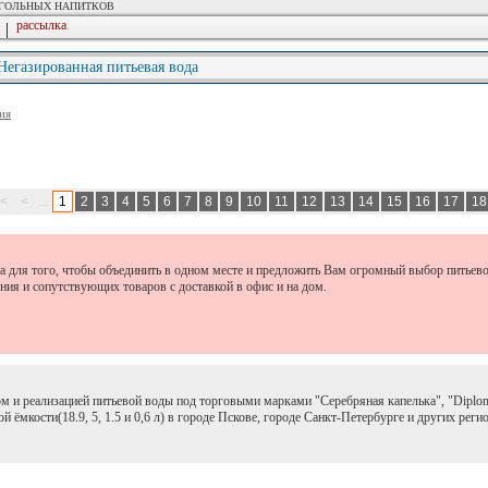
ОГОЛЬНЫХ НАПИТКОВ
рассылка
|
 Негазированная питьевая вода
ия
<
<
...
1
2
3
4
5
6
7
8
9
10
11
12
13
14
15
16
17
1
 для того, чтобы объединить в одном месте и предложить Вам огромный выбор питьево
ния и сопутствующих товаров с доставкой в офис и на дом.
 и реализацией питьевой воды под торговыми марками "Серебряная капелька", "Diplom
 ёмкости(18.9, 5, 1.5 и 0,6 л) в городе Пскове, городе Санкт-Петербурге и других реги