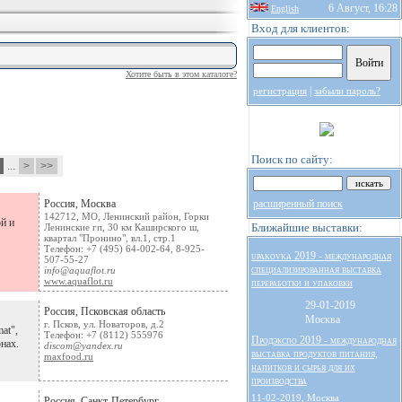
6 Август, 16:28
English
Вход для клиентов:
Хотите быть в этом каталоге?
|
регистрация
забыли пароль?
Поиск по сайту:
8
...
>
>>
Россия, Москва
расширенный поиск
142712, МО, Ленинский район, Горки
й и
Ближайшие выставки:
Ленинские гп, 30 км Каширского ш,
квартал "Пронино", вл.1, стр.1
Телефон: +7 (495) 64-002-64, 8-925-
upakovka 2019 - международная
507-55-27
специализированная выставка
info@aquaflot.ru
www.aquaflot.ru
переработки и упаковки
29-01-2019
Россия, Псковская область
Москва
г. Псков, ул. Новаторов, д.2
at",
Телефон: +7 (8112) 555976
Продэкспо 2019 - международная
онах.
discom@yandex.ru
выставка продуктов питания,
maxfood.ru
напитков и сырья для их
производства
11-02-2019, Москва
Россия, Санкт-Петербург