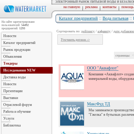
ЭЛЕКТРОННЫЙ РЫНОК ПИТЬЕВОЙ ВОДЫ И БЕЗАЛК
на главную
реклама
контакты
помощь
|
|
|
Каталог предприятий
::
Вода питьевая
::
На сайте зарегистрировано
пользователей:
54492
предприятий:
1293
Сортировать по:
рейтингу
/
алфавиту
/
дате добавлен
Новости
Уточнить регион ->
Каталог предприятий
Рынок продукции
<
страницы:
Объявления
Тендеры
ООО "Аквафлот"
Исследования
NEW
Компания «Аквафлот» создана
Доставка воды
минеральной воды, оборудова
Новости
Презентации
Выставки
МаксФуд ТД
Отраслевой форум
Мы занимаемся производством
Работа и обучение
"Гжелка" в бутылках различной
Услуги
Библиотека
Yourwater.ru