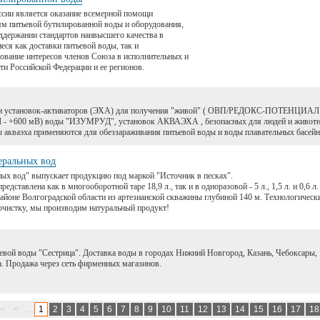
сии является оказание всемерной помощи
м питьевой бутилированной воды и оборудования,
оддержании стандартов наивысшего качества в
еся как доставки питьевой воды, так и
рование интересов членов Союза в исполнительных и
ти Российской Федерации и ее регионов.
ы и установок-активаторов (ЭХА) для получения "живой" ( ОВП/РЕДОКС-ПОТЕНЦИАЛ
+600 мВ) воды "ИЗУМРУД", установок АКВАЭХА , безопасных для людей и живот
 акваэха применяются для обеззараживания питьевой воды и воды плавательных басей
ральных вод
 вод" выпускает продукцию под маркой "Источник в песках".
дставлена как в многооборотной таре 18,9 л., так и в одноразовой - 5 л., 1,5 л. и 0,6 л.
айоне Волгоградской области из артезианской скважины глубиной 140 м. Технологическ
 очистку, мы производим натуральный продукт!
евой воды "Сестрица". Доставка воды в городах Нижний Новгород, Казань, Чебоксары,
. Продажа через сеть фирменных магазинов.
<
<
...
1
2
3
4
5
6
7
8
9
10
11
12
13
14
15
16
17
1