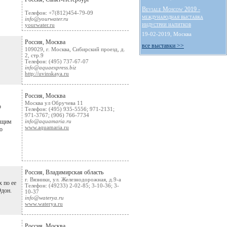
Beviale Moscow 2019 -
Телефон: +7(812)454-79-09
международная выставка
info@yourwater.ru
индустрии напитков
yourwater.ru
19-02-2019, Москва
Россия, Москва
все выставки >>
109029, г. Москва, Сибирский проезд, д.
2, стр.9
Телефон: (495) 737-67-07
info@aquaexpress.biz
http://uvinskaya.ru
Россия, Москва
Москва ул Обручева 11
р
Телефон: (495) 935-5556; 971-2131;
971-3767; (906) 766-7734
яющим
info@aquamaria.ru
www.aquamaria.ru
о
Россия, Владимирская область
г. Вязники, ул. Железнодорожная, д.9-а
 по ее
Телефон: (49233) 2-02-85; 3-10-36; 3-
Эдон.
10-37
info@waterya.ru
www.waterya.ru
Россия, Москва