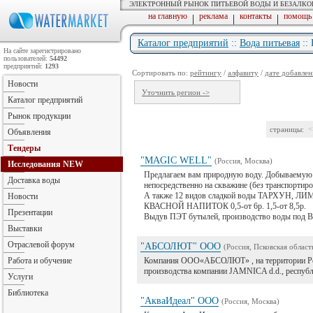
ЭЛЕКТРОННЫЙ РЫНОК ПИТЬЕВОЙ ВОДЫ И БЕЗАЛК
на главную
реклама
контакты
помощь
|
|
|
Каталог предприятий
::
Вода питьевая
::
На сайте зарегистрировано
пользователей:
54492
предприятий:
1293
Сортировать по:
рейтингу
/
алфавиту
/
дате добавлен
Новости
Уточнить регион ->
Каталог предприятий
Рынок продукции
<
страницы:
Объявления
Тендеры
"MAGIC WELL"
(Россия, Москва)
Исследования
NEW
Предлагаем вам природную воду. Добываемую
Доставка воды
непосредственно на скважине (без транспорти
А также 12 видов сладкой воды ТАРХУ
Новости
КВАСНОЙ НАПИТОК 0,5-от 6р. 1,5-от 8,5р.
Презентации
Выдув ПЭТ бутылей, производство воды под В
Выставки
Отраслевой форум
"АБСОЛЮТ" ООО
(Россия, Псковская област
Работа и обучение
Компания ООО«АБСОЛЮТ» , на территории Рос
производства компании JAMNICA d.d., республ
Услуги
Библиотека
"АкваИдеал" ООО
(Россия, Москва)