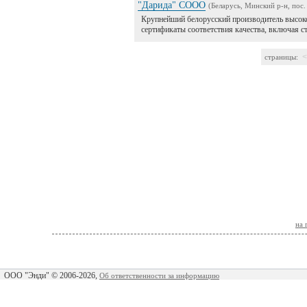
"Дарида" СООО
(Беларусь, Минский р-н, пос
Крупнейший белорусский производитель высок
сертификаты соответствия качества, включая
<
страницы:
на 
ООО "Энди" © 2006-2026,
Об ответственности за информацию
Учередитель"ООО ЭНДИ"
Гл. редактор портала Надобников Е.В. тел. 8(911)-371-99-50