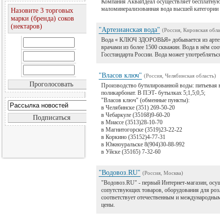
Компания АкваИдеал осуществляет бесплатную 
маломинерализованная вода высшей категории к
Назовите 3 торговых
марки (бренда) соков
(нектаров)
"Артезианская вода"
(Россия, Кировская обла
Вода « КЛЮЧ ЗДОРОВЬЯ» добывается из артезиа
врачами из более 1500 скважин. Вода в нём со
Госстандарта России. Вода может употребляться
"Власов ключ"
(Россия, Челябинская область)
Производство бутилированной воды: питьевая во
поликарбонат. В ПЭТ- бутылках 5;1,5;0,5;
"Власов ключ" (обменные пункты):
в Челябинске (351) 269-50-20
в Чебаркуле (35168)9-60-20
в Миассе (3513)28-10-70
в Магнитогорске (3519)23-22-22
в Коркино (35152)4-77-31
в Южноуральске 8(904)30-88-992
в Уйске (35165) 7-32-60
"Водовоз.RU"
(Россия, Москва)
"Водовоз.RU" - первый Интернет-магазин, осущ
сопутствующих товаров, оборудования для ро
соответствует отечественным и международным
цены.