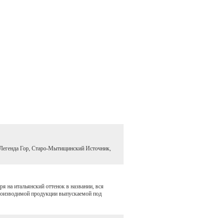
Легенда Гор, Старо-Мытищинский Источник,
 на итальянский оттенок в названии, вся
производимой продукции выпускаемой под