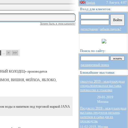
7 Август, 4:07
English
Вход для клиентов:
Хотите быть в этом каталоге?
|
регистрация
забыли пароль?
Поиск по сайту:
8
...
>
>>
расширенный поиск
ЛШЕБНЫЙ КОЛОДЕЦ» производится
Ближайшие выставки:
 ЛИМОН, ВИШНЯ, ФЕЙХОА, ЯБЛОКО,
upakovka 2019 - международная
специализированная выставка
переработки и упаковки
29-01-2019
Москва
ом воды и напитков под торговой маркой JANA
Продэкспо 2019 - международная
выставка продуктов питания,
напитков и сырья для их
производства
11-02-2019, Москва