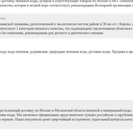
доставку питьевой воды, кулеров и сопутствующих товаров по Москве и МО. Питьева
ачества, которая в полной мере соответствует рекомендациям Всемирной организации 
сть)
нской скважины, расположенной в экологически чистом районе в 30 км от г. Кирова.
ответствует 1 категории питьевого качества, что подтверждено заключениями областного
 без кипячения, рекомендована для детского и диетического питания.
да; вода питьевая, родниковая; природная питьевая вода, доставка воды. Продажа и аре
ествляющий доставку по Москве и Московской области питьевой и минеральной воды, со
злива воды. Мы являемся официальным представителем лучших российских и зарубежны
 нормам. Наши покупатели ценят широчайший ассортимент, тщательный контроль качес