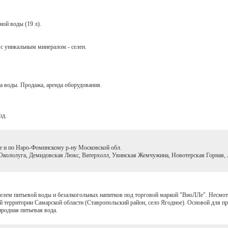
ой воды (19 л).
 с уникальным минералом - селен.
а воды. Продажа, аренда оборудования.
од.
е и по Наро-Фоминскому р-ну Московской обл.
кололуга, Демидовская Люкс, Ватерхолл, Увинская Жемчужина, Новотерская Горная, 
лем питьевой воды и безалкогольных напитков под торговой маркой "ВиоЛЛе". Несмотря
ой территории Самарской области (Ставропольский район, село Ягодное). Основой для 
родная питьевая вода.