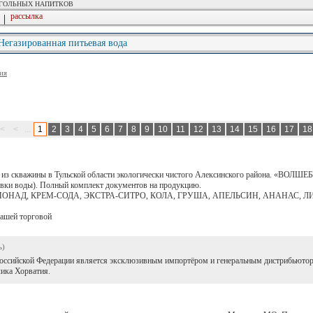
ОГОЛЬНЫХ НАПИТКОВ
рассылка
|
 Негазированная питьевая вода
ия
<
<
...
1
2
3
4
5
6
7
8
9
10
11
12
13
14
15
16
17
1
 из скважины в Тульской области экологически чистого Алексинского района. «ВО
ровки воды). Полный комплект документов на продукцию.
Н, ЛИМОНАД, КРЕМ-СОДА, ЭКСТРА-СИТРО, КОЛА, ГРУША, АПЕЛЬСИН, АНАНАС,
ашей торговой
ь)
сийской Федерации является эксклюзивным импортёром и генеральным дистрибьютор
ика Хорватия.