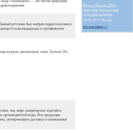
я вода «АкваИдеал» — это чистая природная
здравоохранения.
Beviale Moscow 2019 -
международная выставка
индустрии напитков
19-02-2019, Москва
 Данный источник был выбран гидрогеологами и
все выставки >>
 центра Госсанэпиднадзора и сертификатом
нда кулеров, диспенсеров, помп. Бутыли 19л -
ков, чая, кофе, кондитерских изделий и
х производителей воды. Вся продукция
тва, своевременную доставку и оптимальные