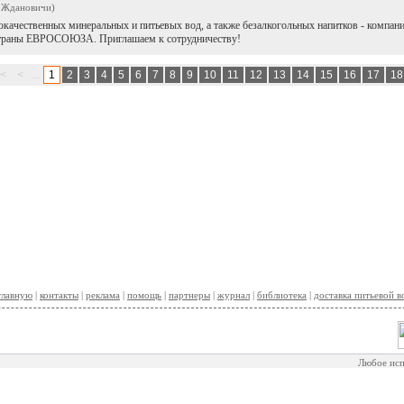
. Ждановичи)
окачественных минеральных и питьевых вод, а также безалкогольных напитков - ком
 страны ЕВРОСОЮЗА. Приглашаем к сотрудничеству!
<
<
...
1
2
3
4
5
6
7
8
9
10
11
12
13
14
15
16
17
1
главную
|
контакты
|
реклама
|
помощь
|
партнеры
|
журнал
|
библиотека
|
доставка питьевой 
Любое исп
И