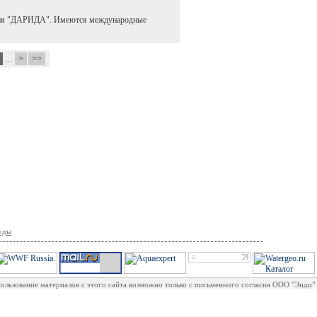
пания "ДАРИДА". Имеются международные
8
...
>
>>
воды
ользование материалов с этого сайта возможно только с письменного согласия ООО "Энди"
А "WaterMarket.ru - Электронный рынок питьевой воды и безалкогольных напитков"