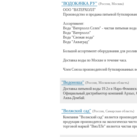
"ВОДОКАЧКА.РУ"
(Россия, Москва)
ООО "ВАТЕРХОЛЛ"
Производство и продажа питьевой бутилированн
Ассортимент:
Вода "Ватерхолл Селен" - чистая питьевая вода
Вода "Ватерхолл"
Вода "Свежая вода"
Вода "Акваград"
Большой ассортимент оборудования для розлив
Доставка воды по Москве в течение часа.
Член Союза производителей бутилированных в
"Водоноша"
(Россия, Московская область)
Доставка питьевой воды 19.2л в Наро-Фоминск
Официальный дистрибьютор компаний Архыз, О
Аква-Домбай.
"Волжский сад"
(Россия, Самарская область)
Компания "Волжский сад" является производите
продукция производится на экологически чист
торговой маркой "ВиоЛЛе" является чистая при