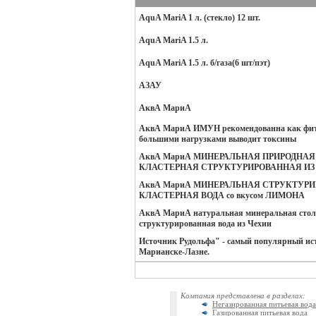
AquA MariA 1 л. (стекло) 12 шт.
AquA MariA 1.5 л.
AquA MariA 1.5 л. б/газа(6 шт/пэт)
АЗАУ
АквА МариА
АквА МариА ИМУН рекомендованна как фитн
большими нагрузками выводит токсины
АквА МариА МИНЕРАЛЬНАЯ ПРИРОДНАЯ
КЛАСТЕРНАЯ СТРУКТУРИРОВАННАЯ ИЗ
АквА МариА МИНЕРАЛЬНАЯ СТРУКТУР
КЛАСТЕРНАЯ ВОДА со вкусом ЛИМОНА
АквА МариА натуральная минеральная стол
структурированная вода из Чехии
Источник Рудольфа" - самый популярный ис
Марианске-Лазне.
Компания представлена в разделах:
Негазированная питьевая вода
Газированная питьевая вода