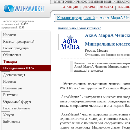
ЭЛЕКТРОННЫЙ РЫНОК ПИТЬЕВОЙ ВОДЫ И БЕЗАЛК
на главную
реклама
контакты
помощь
|
|
|
Каталог предприятий
:: АквА МариА Чеш
На сайте зарегистрировано
пользователей:
54492
предприятий:
1293
Хотите быть в этом каталоге?
Новости
АквА МариА Чешск
Каталог предприятий
Минеральные класт
Рынок продукции
Россия, Москва
Объявления
Отправить сообщение представ
Тендеры
Количество посещений визитной карт
АквА МариА Чешские Минеральные 
Исследования
NEW
новости
|
продукция
Доставка воды
Новости
Э
ксклюзивным поставщиком чешской ко
Презентации
WATERS a.s." на территории Российской Федер
Выставки
"АкваМариА" - натуральная минеральная вода
энерго-информационной среды, обладающая поз
Отраслевой форум
только с хорошими мыслями, и она исцелит Вас
Работа и обучение
"АкваМариА" чистая природная минеральная с
Услуги
сернокислого типа, холодная, гипотоническая, 
Библиотека
употребления с пониженным содержанием соле
прямо на источнике Марианские Лазне, Респу