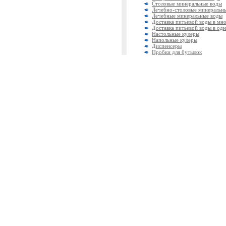
Столовые минеральные воды
Лечебно-столовые минеральн
Лечебные минеральные воды
Доставка питьевой воды в мн
Доставка питьевой воды в одн
Настольные кулеры
Напольные кулеры
Диспенсеры
Пробки для бутылок