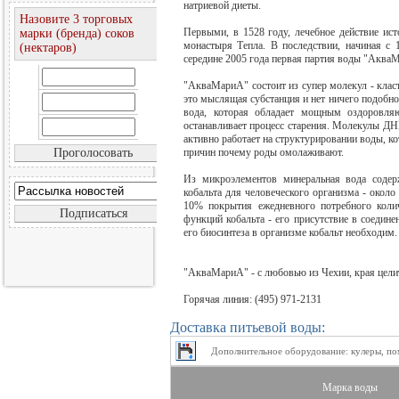
натриевой диеты.
Назовите 3 торговых
Первыми, в 1528 году, лечебное действие ис
марки (бренда) соков
монастыря Тепла. В последствии, начиная с 
(нектаров)
середине 2005 года первая партия воды "Аква
"АкваМариА" состоит из супер молекул - клас
это мыслящая субстанция и нет ничего подобног
вода, которая обладает мощным оздоровля
останавливает процесс старения. Молекулы Д
активно работает на структурировании воды, ко
причин почему роды омолаживают.
Из микроэлементов минеральная вода содер
кобальта для человеческого организма - около
10% покрытия ежедневного потребного колич
функций кобальта - его присутствие в соедине
его биосинтеза в организме кобальт необходим.
"АкваМариА" - с любовью из Чехии, края цели
Горячая линия: (495) 971-2131
Доставка питьевой воды:
Дополнительное оборудование: кулеры, пом
Марка воды