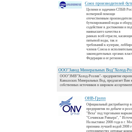
Союз производителей бут
Целями и задачами СПБВ Росс
всемерной помощи
отечественным производителя
бутилированной воды и обору
содействие в достижении и по
наивысшего качества в
рамках всей отрасли, касающи
питьевой воды, так и
требований к кулерам, лоббир
членов Союза в исполнительн
законодательных органах влас
Федерации и ее регионов.
ООО"Завод Минеральных Вод"Холод-Ро
ООО"ЗМВ"Холод-Розлив"- предприятие европейс
Кавказских Минеральных Вод, предлагает Вам 
собственных источников в широком ассортимент
ОНВ-Групп
Официальный дистрибьютор в
предприятия по добыче и роз
"Веха" под торговыми марками
"Сочинская Ривьера", " Источ
На выставке 2008 года в г. М
признана лучшей водой 2008 г
сотрудничеству оптовые компа