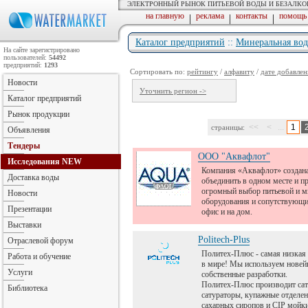
ЭЛЕКТРОННЫЙ РЫНОК ПИТЬЕВОЙ ВОДЫ И БЕЗАЛК
на главную
реклама
контакты
помощь
|
|
|
Каталог предприятий
::
Минеральная вод
На сайте зарегистрировано
пользователей:
54492
предприятий:
1293
Сортировать по:
рейтингу
/
алфавиту
/
дате добавлен
Новости
Уточнить регион ->
Каталог предприятий
Рынок продукции
<<
<
...
1
страницы:
Объявления
Тендеры
ООО "Аквафлот"
Исследования
NEW
Компания «Аквафлот» создана
Доставка воды
объединить в одном месте и п
огромный выбор питьевой и м
Новости
оборудования и сопутствующих
Презентации
офис и на дом.
Выставки
Politech-Plus
Отраслевой форум
Политех-Плюс - самая низкая 
Работа и обучение
в мире! Мы используем новей
Услуги
собственные разработки.
Политех-Плюс производит сат
Библиотека
сатураторы, купажные отделен
сахарных сиропов и CIP мойки 