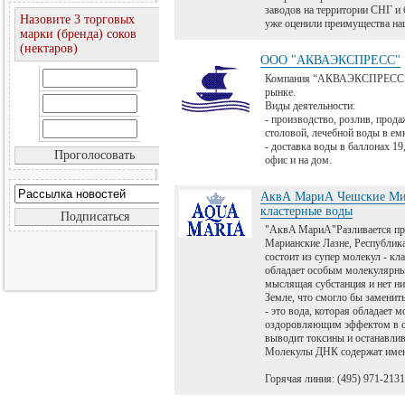
заводов на территории СНГ и
Назовите 3 торговых
уже оценили преимущества на
марки (бренда) соков
(нектаров)
ООО "АКВАЭКСПРЕСС"
Компания “АКВАЭКСПРЕСС” 8
рынке.
Виды деятельности:
- производство, розлив, прода
столовой, лечебной воды в емко
- доставка воды в баллонах 19
офис и на дом.
АквА МариА Чешские Ми
кластерные воды
"AквA MариA"Разливается пр
Марианские Лазне, Республик
состоит из супер молекул - кл
обладает особым молекулярны
мыслящая субстанция и нет ни
Земле, что смогло бы заменить
- это вода, которая обладает
оздоровляющим эффектом в о
выводит токсины и останавлив
Молекулы ДНК содержат имен
Горячая линия: (495) 971-2131