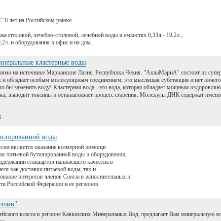
 лет на Российском рынке.
жа столовой, лечебно-столовой, лечебной воды в емкостях 0,33л.- 19,2л.;
,2л. и оборудования в офис и на дом.
неральные кластерные воды
мо на источнике Марианские Лазне, Республика Чехия. "АкваМариА" состоит из супе
ек и обладает особым молекулярным соединением, это мыслящая субстанция и нет ничего
гло бы заменить воду! Кластерная вода - это вода, которая обладает мощным оздоровл
ка, выводит токсины и останавливает процесс старения. Молекулы ДНК содержат именн
1
тилированной воды
сии является оказание всемерной помощи
м питьевой бутилированной воды и оборудования,
оддержании стандартов наивысшего качества в
еся как доставки питьевой воды, так и
рование интересов членов Союза в исполнительных и
ти Российской Федерации и ее регионов.
злив"
ского класса в регионе Кавказских Минеральных Вод, предлагает Вам минеральную во