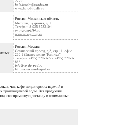
27-36
holodrozliv@yandex.ru
www.holod-rozliv.ru
Россия, Московская область
Мытищи, Сукромка, д. 7
Телефон: 8-925 8733104
onv-group@bk.ru
www.onv-group.ru
Россия, Москва
Остаповский проезд, д.3, стр.11, офис
ольных
200.1 (Бизнес-центр "Капитал")
Телефон: (495) 729-3-777, (495) 729-3-
888
info@vo-do-pad.ru
http://www.vo-do-pad.ru
ков, чая, кофе, кондитерских изделий и
х производителей воды. Вся продукция
тва, своевременную доставку и оптимальные