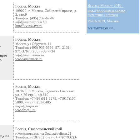
Beviale Moscow 2019 -
Россия, Москва
международная выставка
109029, г. Москва, Сибирский проезд, д.
2, стр.9
индустрии напитков
Телефон: (495) 737-67-07
19-02-2019, Москва
info@aquaexpress.biz
http://uvinskaya.ru
все выставки >>
Россия, Москва
Москва ул Обручева 11
р
Телефон: (495) 935-5556; 971-2131;
971-3767; (906) 766-7734
яющим
info@aquamaria.ru
www.aquamaria.ru
о
Россия, Москва
107078, г. Москва, Садовая - Спасская
ул.,д.20 стр.1, оф.819
Телефон: +7(499)611-8279, +7(917)107-
5808, +7(977)251-0485
bwpu@bwpu.ru
www.bwpu.ru
Россия, Ставропольский край
г.Железноводск, ул.Оранжерейная,21
ду из
Телефон: +7(87932)3-27-34,+7(87932)3-