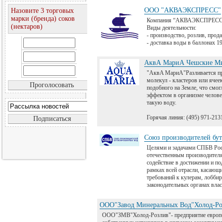
ООО "АКВАЭКСПРЕСС"
Назовите 3 торговых
марки (бренда) соков
Компания “АКВАЭКСПРЕСС” 8
(нектаров)
Виды деятельности:
- производство, розлив, прода
- доставка воды в баллонах 19
АквА МариА Чешские Ми
"AквA MариA"Разливается пря
молекул - кластеров или яче
подобного на Земле, что смо
эффектом в организме челове
такую воду.
Горячая линия: (495) 971-213
Союз производителей бу
Целями и задачами СПБВ Рос
отечественным производителя
содействие в достижении и п
рамках всей отрасли, касающи
требований к кулерам, лобби
законодательных органах влас
ООО"Завод Минеральных Вод"Холод-Ро
ООО"ЗМВ"Холод-Розлив"- предприятие европей