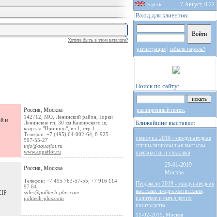
7 Август, 0:22
English
Вход для клиентов:
Хотите быть в этом каталоге?
|
регистрация
забыли пароль?
Поиск по сайту:
Россия, Москва
расширенный поиск
142712, МО, Ленинский район, Горки
й и
Ближайшие выставки:
Ленинские гп, 30 км Каширского ш,
квартал "Пронино", вл.1, стр.1
Телефон: +7 (495) 64-002-64, 8-925-
upakovka 2019 - международная
507-55-27
специализированная выставка
info@aquaflot.ru
www.aquaflot.ru
переработки и упаковки
29-01-2019
Россия, Москва
Москва
Телефон: +7 495 763-57-55; +7 916 114
Продэкспо 2019 - международная
97 84
выставка продуктов питания,
CIP
sales@politech-plus.com
напитков и сырья для их
politech-plus.com
производства
11-02-2019, Москва