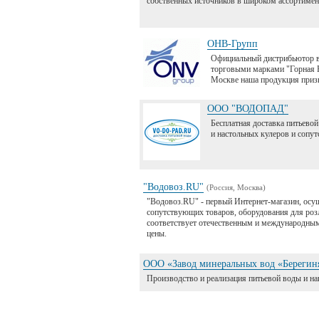
собственных источников в широком ассортимен
ОНВ-Групп
Официальный дистрибьютор в 
торговыми марками "Горная Ри
Москве наша продукция призн
ООО "ВОДОПАД"
Бесплатная доставка питьевой
и настольных кулеров и сопу
"Водовоз.RU"
(Россия, Москва)
"Водовоз.RU" - первый Интернет-магазин, осущ
сопутствующих товаров, оборудования для ро
соответствует отечественным и международным
цены.
ООО «Завод минеральных вод «Берегин
Производство и реализация питьевой воды и 