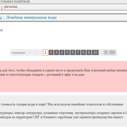
ОГОЛЬНЫХ НАПИТКОВ
рассылка
|
а
:: Лечебные минеральные воды
ия
<<
<
...
1
2
3
4
5
6
7
8
9
10
...
>
>>
страницы:
 для того, чтобы объединить в одном месте и предложить Вам огромный выбор питьево
ния и сопутствующих товаров с доставкой в офис и на дом.
 стоимость газации воды в мире! Мы используем новейшие технологии и собственные
ураторы, миксер-сатураторы, купажные отделения, пастеризаторы сахарных сиропов и 
0 заводов на территории СНГ и ближнего зарубежья уже оценили преимущества нашего