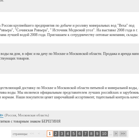
те.
России крупнейшего предприятия по добыче и розливу минеральных вод "Веха" под
вьера", "Сочинская Ривьера", " Источник Медвежий угол". На выставке 2008 года в г.
ана лучшей водой 2008 года. Приглашаем к сотрудничеству оптовые компании, склады.
 воды на дом, в офис и на дачу по Москве и Московской области. Продажа и аренда нап
тствующих товаров.
ествляющий доставку по Москве и Московской области питьевой и минеральной воды, со
злива воды. Мы являемся официальным представителем лучших российских и зарубежны
 нормам. Наши покупатели ценят широчайший ассортимент, тщательный контроль качес
я»
(Россия, Московская область)
напитков с товарным знаком БЕРЕГИНЯ
<<
<
...
1
2
3
4
5
6
7
8
9
10
...
>
>>
страницы: