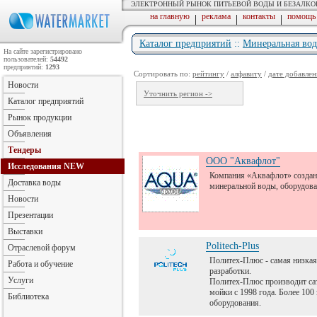
ЭЛЕКТРОННЫЙ РЫНОК ПИТЬЕВОЙ ВОДЫ И БЕЗАЛК
на главную
реклама
контакты
помощь
|
|
|
Каталог предприятий
::
Минеральная вод
На сайте зарегистрировано
пользователей:
54492
предприятий:
1293
Сортировать по:
рейтингу
/
алфавиту
/
дате добавлен
Новости
Уточнить регион ->
Каталог предприятий
Рынок продукции
Объявления
Тендеры
ООО "Аквафлот"
Исследования
NEW
Компания «Аквафлот» создана
Доставка воды
минеральной воды, оборудова
Новости
Презентации
Выставки
Politech-Plus
Отраслевой форум
Политех-Плюс - самая низкая
Работа и обучение
разработки.
Услуги
Политех-Плюс производит сат
мойки с 1998 года. Более 10
Библиотека
оборудования.