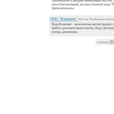
Производство и продажа минеральных вод под 
кваса Новотроицкий; доставка питьевой воды Т
Днепропетровска.
ООО "Ильменит"
(Россия, Челябинская област
Вода Ильменит - экологически чистый продукт, 
требует дополнительной очистки. Вода, Доставка
кулеры, диспенсеры
<
страницы: