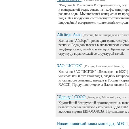
"Водовоз.RU" - первый Интернет-магазин, осу
и минеральной воды, соков, чая, кофе, кондите
розлива воды. Мы являемся официальным предс
воды. Вся продукция соответствует отечестве
широчайший ассортимент, тщательный контроль 
Айсберг-Аква
(Россия, Калининградская област
Компания "Айсберг" производит единственную 
регионе. Вода добывается в экологически чист
йод,фтор, селен, серебро и кальций. Кроме проч
структуру воды схожей со структурой талой.
ЗАО "ИСТОК"
(Россия, Пензенская область)
Компания ЗАО “ИСТОК” г.Пенза (осн. в 1927г)
минеральной и питьевой воды, сладких газирова
из самых современных заводов в России и серт
ХАССП. Продукция отмечена Платиновыми Знак
"Дарида" СООО
(Беларусь, Минский р-н, пос.
Крупнейший белорусский производитель высоко
безалкогольных напитков - компания "ДАРИДА"
включая страны ЕВРОСОЮЗА. Приглашаем к со
Новомосковский завод минводы, АОЗТ
(