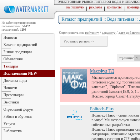
ЭЛЕКТРОННЫЙ РЫНОК ПИТЬЕВОЙ ВОДЫ И БЕЗАЛК
на главную
реклама
контакты
помощь
|
|
|
Каталог предприятий
::
Вода питьевая
::
На сайте зарегистрировано
пользователей:
54492
предприятий:
1293
Сортировать по:
рейтингу
/
алфавиту
/
дате добавлен
Новости
Уточнить регион ->
Каталог предприятий
Рынок продукции
<
страницы:
Объявления
Тендеры
МаксФуд ТД
Исследования
NEW
Мы занимаемся производством
Доставка воды
питьевой воды под торговыми
капелька", "Diplomat", "Гжелк
Новости
различной ёмкости(18.9, 5, 1.5 
Презентации
Пскове, городе Санкт-Петербу
Выставки
Politech-Plus
Отраслевой форум
Политех-Плюс - самая низкая 
Работа и обучение
в мире! Мы используем новей
Услуги
собственные разработки.
Политех-Плюс производит сат
Библиотека
сатураторы, купажные отделен
сахарных сиропов и CIP мойки 