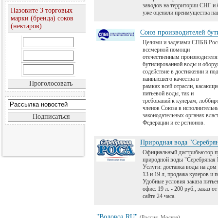
заводов на территории СНГ и
Назовите 3 торговых
уже оценили преимущества на
марки (бренда) соков
(нектаров)
Союз производителей бут
Целями и задачами СПБВ Росс
всемерной помощи
отечественным производителя
бутилированной воды и обору
содействие в достижении и по
наивысшего качества в
рамках всей отрасли, касающи
питьевой воды, так и
требований к кулерам, лоббир
членов Союза в исполнительн
законодательных органах влас
Федерации и ее регионов.
Природная вода "Серебрян
Официальный дистрибьютор п
природной воды "Серебряная 
Услуги: доставка воды на дом 
13 и 19 л, продажа кулеров и 
Удобные условия заказа питье
офис: 19 л. - 200 руб., заказ о
сайте 24 часа.
"Водовоз.RU"
(Россия, Москва)