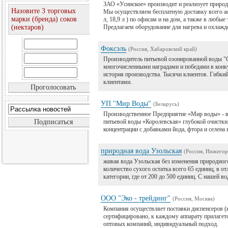
ЗАО «Усинское» производит и реализует прир
Назовите 3 торговых
Мы осуществляем бесплатную доставку всего ассо
марки (бренда) соков
л, 18,9 л ) по офисам и на дом, а также в любые
(нектаров)
Предлагаем оборудование для нагрева и охлажд
Фоксэль
(Россия, Хабаровский край)
Производитель питьевой озонированной воды "
многочисленными наградами и победами в конку
история производства. Тысячи клиентов. Гибкий
клиентами.
УП "Мир Воды"
(Беларусь)
Производственное Предприятие «Мир воды» - ве
питьевой воды «Королевская» глубокой очистк
концентрации с добавками йода, фтора и селена 
природная вода Узольская
(Россия, Нижегор
живая вода Узольская без изменения природного
количество сухого остатка всего 65 единиц, в о
категории, где от 200 до 500 единиц. С нашей в
ООО "Эко - трейдинг"
(Россия, Москва)
Компания осуществляет поставки диспенсеров (к
сертифицировано, к каждому аппарату прилагетс
оптовых компаний, индивидуальный подход.