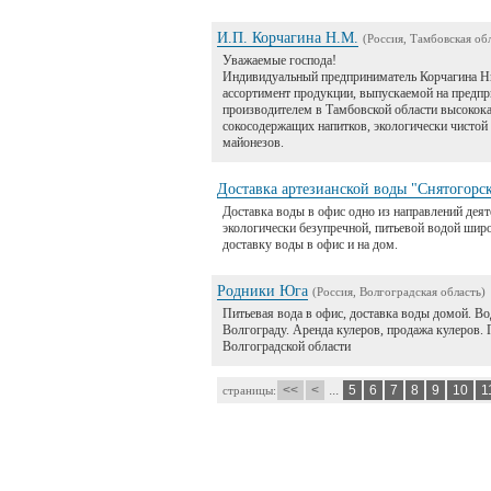
И.П. Корчагина Н.М.
(Россия, Тамбовская обл
Уважаемые господа!
Индивидуальный предприниматель Корчагина Н
ассортимент продукции, выпускаемой на предпр
производителем в Тамбовской области высокока
сокосодержащих напитков, экологически чистой
майонезов.
Доставка артезианской воды "Снятогорск
Доставка воды в офис одно из направлений дея
экологически безупречной, питьевой водой шир
доставку воды в офис и на дом.
Родники Юга
(Россия, Волгоградская область)
Питьевая вода в офис, доставка воды домой. Вод
Волгограду. Аренда кулеров, продажа кулеров.
Волгоградской области
<<
<
...
5
6
7
8
9
10
1
страницы: