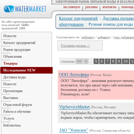
ЭЛЕКТРОННЫЙ РЫНОК ПИТЬЕВОЙ ВОДЫ И БЕЗАЛК
на главную
реклама
контакты
помощь
|
|
|
Каталог предприятий
::
Доставка питьев
На сайте зарегистрировано
оборудование
:: Ручные помпы для воды
пользователей:
54492
предприятий:
1293
Новости
Сортировать по:
рейтингу
/
алфавиту
/
дате добавлен
Каталог предприятий
Уточнить регион ->
Рынок продукции
Объявления
<<
<
...
5
6
7
8
9
10
1
страницы:
Тендеры
Исследования
NEW
ООО Литосфера
(Россия, Коми)
Доставка воды
ООО "Литосфера" - компания реализует питьеву
Новости
получается, что при заказе через сайт компании
бесплатная доставка по г. Усинск.
Презентации
Рекомендую, всем!
Выставки
Отраслевой форум
VipServiceMarket
(Россия, Москва)
Работа и обучение
VipServiceMarket.Ru обеспечивает поставку пит
водных марок, чтобы гарантировать, что каждый
Услуги
Библиотека
ЗАО "Усинское"
(Россия, Самарская область)