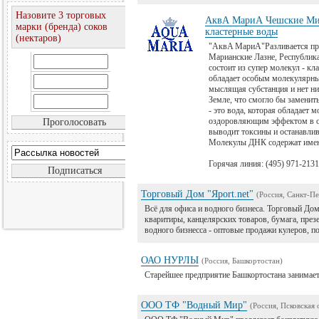
Назовите 3 торговых
АквА МариА Чешские Ми
марки (бренда) соков
кластерные воды
(нектаров)
"AквA MариA"Разливается пр
Марианские Лазне, Республик
состоит из супер молекул - кл
обладает особым молекулярны
мыслящая субстанция и нет ни
Земле, что смогло бы заменить
- это вода, которая обладает
оздоровляющим эффектом в о
выводит токсины и останавлив
Молекулы ДНК содержат имен
Горячая линия: (495) 971-2131
Торговый Дом "Яport.net"
(Россия, Санкт-П
Всё для офиса и водного бизнеса. Торговый Дом
кваритиры, канцелярских товаров, бумага, през
водного бизнесса - оптовые продажи кулеров, 
ОАО НУРЛЫ
(Россия, Башкортостан)
Старейшее предприятие Башкортостана занимает
ООО ТФ "Водный Мир"
(Россия, Псковская 