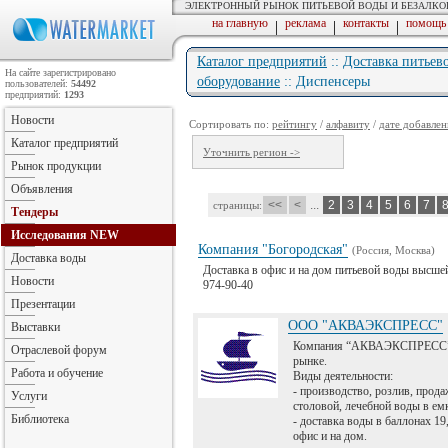
ЭЛЕКТРОННЫЙ РЫНОК ПИТЬЕВОЙ ВОДЫ И БЕЗАЛК
на главную
реклама
контакты
помощь
|
|
|
Каталог предприятий
::
Доставка питьев
На сайте зарегистрировано
оборудование
:: Диспенсеры
пользователей:
54492
предприятий:
1293
Новости
Сортировать по:
рейтингу
/
алфавиту
/
дате добавлен
Каталог предприятий
Уточнить регион ->
Рынок продукции
Объявления
<<
<
...
2
3
4
5
6
7
страницы:
Тендеры
Исследования
NEW
Компания "Богородская"
(Россия, Москва)
Доставка воды
Доставка в офис и на дом питьевой воды высше
Новости
974-90-40
Презентации
ООО "АКВАЭКСПРЕСС"
Выставки
Компания “АКВАЭКСПРЕСС” 8
Отраслевой форум
рынке.
Работа и обучение
Виды деятельности:
- производство, розлив, прода
Услуги
столовой, лечебной воды в емко
Библиотека
- доставка воды в баллонах 19
офис и на дом.