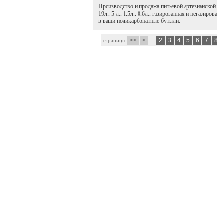
Производство и продажа питьевой артезианской
19л., 5 л., 1,5л., 0,6л., газированная и негазир
в ваши поликарбонатные бутыли.
<<
<
...
2
3
4
5
6
7
страницы: