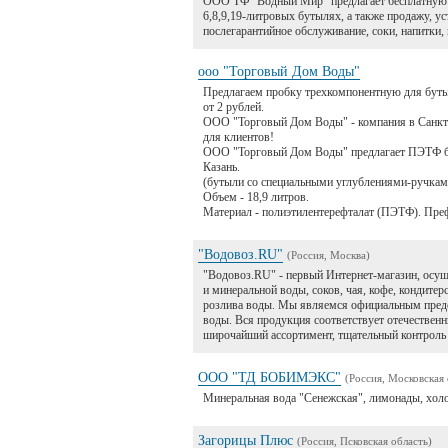
ООО ТФ "Водный Мир" предлагает бесплатную д
6,8,9,19-литровых бутылях, а также продажу, у
послегарантийное обслуживание, соки, напитки,
ооо "Торговый Дом Воды"
Предлагаем пробку трехкомпонентную для буты
от 2 рублей.
ООО "Торговый Дом Воды" - компания в Санкт
для клиентов!
ООО "Торговый Дом Воды" предлагает ПЭТФ бу
Казань.
(бутыли со специальными углублениями-ручкам
Объем - 18,9 литров.
Материал - полиэтилентерефталат (ПЭТФ). Пре
"Водовоз.RU"
(Россия, Москва)
"Водовоз.RU" - первый Интернет-магазин, осу
и минеральной воды, соков, чая, кофе, кондите
розлива воды. Мы являемся официальным предс
воды. Вся продукция соответствует отечестве
широчайший ассортимент, тщательный контроль 
ООО "ТД БОБИМЭКС"
(Россия, Московская 
Минеральная вода "Сенежская", лимонады, холод
Загорицы Плюс
(Россия, Псковская область)