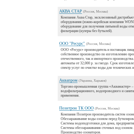
АКВА СТАР
(Россия, Москва)
Компания Аква Стар, эксклюзивный дистрибьют
оборудования (южно-корейская компания WONB
оборудование для получения питьевой воды отм
фильтрации (кулеры без бутылей).
ООО "Ресурс"
(Россия, Москва)
ООО «Ресурс» производитель и поставщик пищ
собственное производство по изготовлению прес
отечественного, так и импортного производства.
автоматы от 32,000 р. за гнездо. Срок изготовл
спектр услуг по очистке воды для технических 
Аквапром
(Украина, Харьков)
Торгово-промышленная группа «Аквамастер» –
водофильтрационного, водопроводного и санит
применения.
Позитрон ТК ООО
(Россия, Москва)
Компания Позитрон производитель систем озоно
Обеззараживание воды озоном перед бутилиров
Системы водоподготовки для дома, предприятия
Системы обеззараживания сточных вод озоном.
Производство озонаторов.