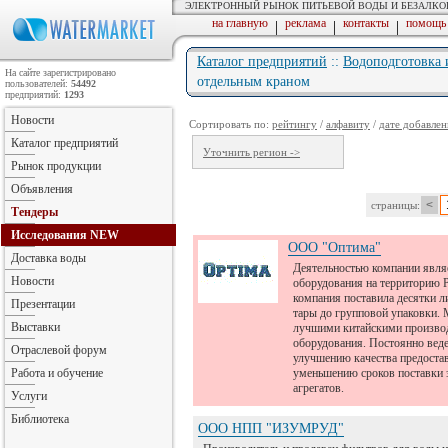
ЭЛЕКТРОННЫЙ РЫНОК ПИТЬЕВОЙ ВОДЫ И БЕЗАЛК
на главную
реклама
контакты
помощь
|
|
|
Каталог предприятий
::
Водоподготовка 
На сайте зарегистрировано
отдельным краном
пользователей:
54492
предприятий:
1293
Новости
Сортировать по:
рейтингу
/
алфавиту
/
дате добавлен
Каталог предприятий
Уточнить регион ->
Рынок продукции
Объявления
<
страницы:
Тендеры
Исследования
NEW
ООО "Оптима"
Доставка воды
Деятельностью компании явля
Новости
оборудования на территорию Р
компания поставила десятки 
Презентации
тары до групповой упаковки. 
Выставки
лучшими китайскими произво
оборудования. Постоянно веде
Отраслевой форум
улучшению качества предоста
Работа и обучение
уменьшению сроков поставки з
агрегатов.
Услуги
Библиотека
ООО НПП "ИЗУМРУД"