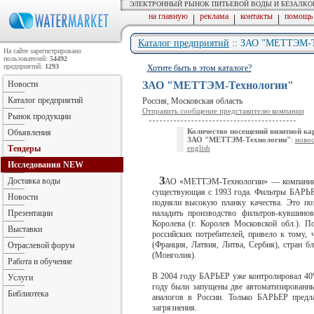
ЭЛЕКТРОННЫЙ РЫНОК ПИТЬЕВОЙ ВОДЫ И БЕЗАЛК
на главную
реклама
контакты
помощь
|
|
|
Каталог предприятий
:: ЗАО "МЕТТЭМ-Т
На сайте зарегистрировано
пользователей:
54492
предприятий:
1293
Хотите быть в этом каталоге?
Новости
ЗАО "МЕТТЭМ-Технологии"
Каталог предприятий
Россия, Московская область
Отправить сообщение представителю компании
Рынок продукции
Количество посещений визитной ка
Объявления
ЗАО "МЕТТЭМ-Технологии"
:
ново
Тендеры
english
Исследования
NEW
З
Доставка воды
АО «МЕТТЭМ-Технологии» — компания-
существующая с 1993 года. Фильтры БАРЬЕР
Новости
подняли высокую планку качества. Это п
Презентации
наладить производство фильтров-кувшино
Королева (г. Королев Московской обл.). П
Выставки
российских потребителей, привело к тому
(Франция, Латвия, Литва, Сербия), стран 
Отраслевой форум
(Монголия).
Работа и обучение
В 2004 году БАРЬЕР уже контролировал 40%
Услуги
году были запущены две автоматизированны
Библиотека
аналогов в России. Только БАРЬЕР предл
загрязнения.