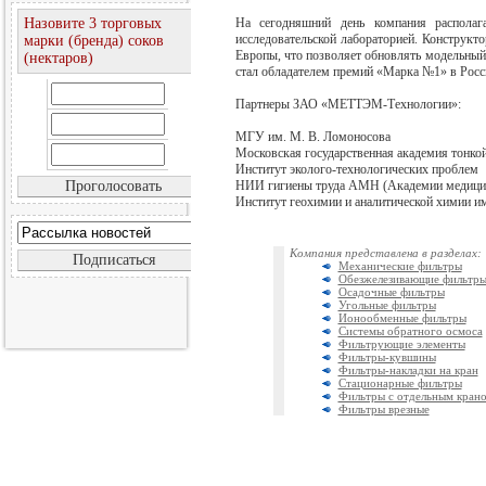
Назовите 3 торговых
На сегодняшний день компания располаг
исследовательской лабораторией. Конструкт
марки (бренда) соков
Европы, что позволяет обновлять модельный
(нектаров)
стал обладателем премий «Марка №1» в Росс
Партнеры ЗАО «МЕТТЭМ-Технологии»:
МГУ им. М. В. Ломоносова
Московская государственная академия тонко
Институт эколого-технологических проблем
НИИ гигиены труда АМН (Академии медицин
Институт геохимии и аналитической химии им
Компания представлена в разделах:
Механические фильтры
Обезжелезивающие фильтр
Осадочные фильтры
Угольные фильтры
Ионообменные фильтры
Системы обратного осмоса
Фильтрующие элементы
Фильтры-кувшины
Фильтры-накладки на кран
Стационарные фильтры
Фильтры с отдельным кран
Фильтры врезные