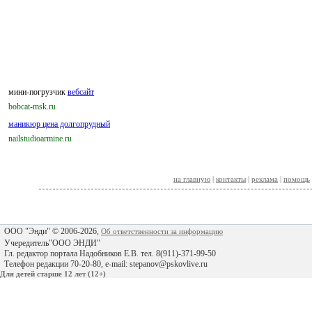
мини-погрузчик
вебсайт
bobcat-msk.ru
маникюр цена долгопрудный
nailstudioarmine.ru
на главную
|
контакты
|
реклама
|
помощь
ООО "Энди" © 2006-2026,
Об ответственности за информацию
Учередитель"ООО ЭНДИ"
Гл. редактор портала Надобников Е.В. тел. 8(911)-371-99-50
Телефон редакции 70-20-80, e-mail: stepanov@pskovlive.ru
Для детей старше 12 лет (12+)