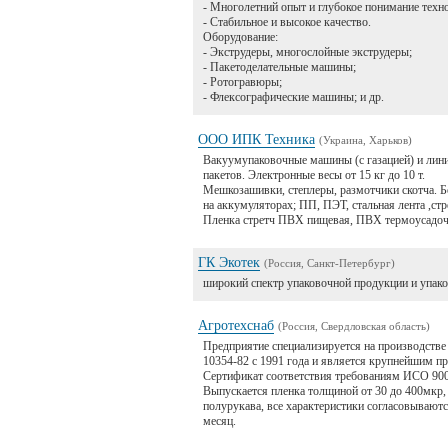
- Многолетний опыт и глубокое понимание техн
- Стабильное и высокое качество.
Оборудование:
- Экструдеры, многослойные экструдеры;
- Пакетоделательные машины;
- Ротогравюры;
- Флексографические машины; и др.
ООО ИПК Техника
(Украина, Харьков)
Вакуумупаковочные машины (с газацией) и лини
пакетов. Электронные весы от 15 кг до 10 т.
Мешкозашивки, степлеры, размотчики скотча. Б
на аккумуляторах; ПП, ПЭТ, стальная лента ,ст
Пленка стретч ПВХ пищевая, ПВХ термоусадочн
ГК Экотек
(Россия, Санкт-Петербург)
широкий спектр упаковочной продукции и упак
Агротехснаб
(Россия, Свердловская область)
Предприятие специализируется на производств
10354-82 с 1991 года и является крупнейшим пр
Сертификат соответствия требованиям ИСО 900
Выпускается пленка толщиной от 30 до 400мкр,
полурукава, все характеристики согласовываютс
месяц.