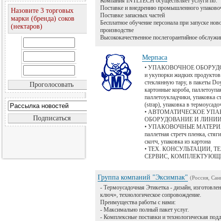
Компания INTLTECH осуществляет услуги по:
Поставке и внедрению промышленного упаково
Назовите 3 торговых
Поставке запасных частей
марки (бренда) соков
Бесплатное обучение персонала при запуске нов
(нектаров)
производстве
Высококачественное послегорантийное обслужи
Мерпаса
• УПАКОВОЧНОЕ ОБОРУДОВ
и укупорки жидких продуктов
стеклянную тару, в пакеты Doy
картонные короба, паллетоупа
паллетоукладчики, упаковка 
(strap), упаковка в термоусад
• АВТОМАТИЧЕСКОЕ УП
ОБОРУДОВАНИЕ И ЛИНИ
• УПАКОВОЧНЫЕ МАТЕРИАЛ
паллетная стретч пленка, стяг
скотч, упаковка из картона
• ТЕХ. КОНСУЛЬТАЦИИ, Т
СЕРВИС, КОМПЛЕКТУЮЩ
Группа компаний "Эксимпак"
(Россия, Сан
- Термоусадочная Этикетка - дизайн, изготовле
ключ», технологическое сопровождение.
Преимущества работы с нами:
- Максимально полный пакет услуг.
- Комплексные поставки и технологическая под