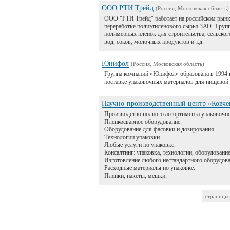
ООО РТИ Трейд
(Россия, Московская область)
ООО "РТИ Трейд" работает на российском рынк
переработке полиэтиленового сырья ЗАО "Групп
полимерных пленок для строительства, сельско
вод, соков, молочных продуктов и т.д.
Юнифол
(Россия, Московская область)
Группа компаний «Юнифол» образована в 1994 г
поставке упаковочных материалов для пищевой
Научно-производственный центр «Ковче
Производство полного ассортимента упаковочно
Пленкосварное оборудование.
Оборудование для фасовки и дозирования.
Технологии упаковки.
Любые услуги по упаковке.
Консалтинг: упаковка, технологии, оборудование
Изготовление любого нестандартного оборудова
Расходные материалы по упаковке.
Пленки, пакеты, мешки.
страницы: