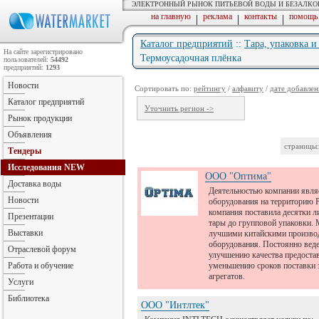
ЭЛЕКТРОННЫЙ РЫНОК ПИТЬЕВОЙ ВОДЫ И БЕЗАЛК
на главную
реклама
контакты
помощь
|
|
|
Каталог предприятий
::
Тара, упаковка 
На сайте зарегистрировано
Термоусадочная плёнка
пользователей:
54492
предприятий:
1293
Новости
Сортировать по:
рейтингу
/
алфавиту
/
дате добавлен
Каталог предприятий
Уточнить регион ->
Рынок продукции
Объявления
страницы:
Тендеры
Исследования
NEW
ООО "Оптима"
Доставка воды
Деятельностью компании явля
Новости
оборудования на территорию Р
компания поставила десятки 
Презентации
тары до групповой упаковки. 
Выставки
лучшими китайскими произво
оборудования. Постоянно веде
Отраслевой форум
улучшению качества предоста
Работа и обучение
уменьшению сроков поставки з
агрегатов.
Услуги
Библиотека
ООО "Интлтек"