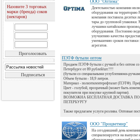
ООО "Оптима"
Назовите 3 торговых
Деятельностью компании явля
марки (бренда) соков
оборудования на территорию Р
(нектаров)
компания поставила десятки 
тары до групповой упаковки. 
лучшими китайскими произво
оборудования. Постоянно веде
улучшению качества предоста
уменьшению сроков поставки з
агрегатов.
ПЭТФ бутыли оптом
Продаем ПЭТФ бутыли с ручкой и без оптом со с
Петербурге от 89 рублей/шт.!!!!
(бутыли со специальными углублениями-ручкам
Объем бутыли - 18,9 литров.
Материал - полиэтилентерефталат (ПЭТФ). Пре
Цвет - голубой, прозрачный (может быть измен
покупателя при покупке крупной партии).
ВОЗМОЖНА БЕСПЛАТНАЯ ДОСТАВКА ПО 
ПЕТЕРБУРГУ
Также предлагаем услуги розлива. Оптовые пост
ООО "Процветмир"
На сегодняшний день компан
специализируется на выпуске 
оборудования, запчастей и ра