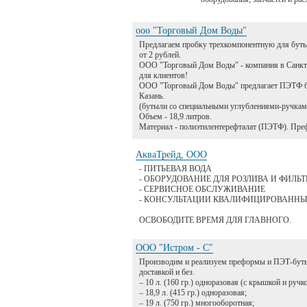
ооо "Торговый Дом Воды"
Предлагаем пробку трехкомпонентную для буты
от 2 рублей.
ООО "Торговый Дом Воды" - компания в Санкт
для клиентов!
ООО "Торговый Дом Воды" предлагает ПЭТФ бу
Казань.
(бутыли со специальными углублениями-ручкам
Объем - 18,9 литров.
Материал - полиэтилентерефталат (ПЭТФ). Пре
АкваТрейд, ООО
- ПИТЬЕВАЯ ВОДА
- ОБОРУДОВАНИЕ ДЛЯ РОЗЛИВА И ФИЛЬ
- СЕРВИСНОЕ ОБСЛУЖИВАНИЕ
- КОНСУЛЬТАЦИИ КВАЛИФИЦИРОВАНН
ОСВОБОДИТЕ ВРЕМЯ ДЛЯ ГЛАВНОГО.
ООО "Истром - С"
Производим и реализуем преформы и ПЭТ-буты
доставкой и без.
– 10 л. (160 гр.) одноразовая (с крышкой и ручко
– 18,9 л. (415 гр.) одноразовая;
– 19 л. (750 гр.) многооборотная;