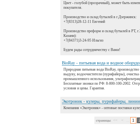
Цвет - голубой (прозрачный), может быть изме
покупателя.
Производство и склад бутылей в г.Дзержинск:
+7(8313)28-12-11 Евгений
Производство преформ и склад бутылей в РТ, г.
Казани):
+7(84371)3-24-95 Ильгиз
Будем рады сотрудничеству с Вами!
BioRay - питьевая вода и водное оборуд
Природная питьевая вода BioRay, производство 
выдуву, водоочистители (пурифайеры), очистка 
промышленного использования, ультрафильтраци
Бесплатные звонки по РФ: 8-800-100-2002. Отг
условия и цены. Гарантия.
Экотроник - кулеры, пурифайеры, линии
Компания «Экотроник» - оптовые поставки куле
<<
<
...
1
страницы: