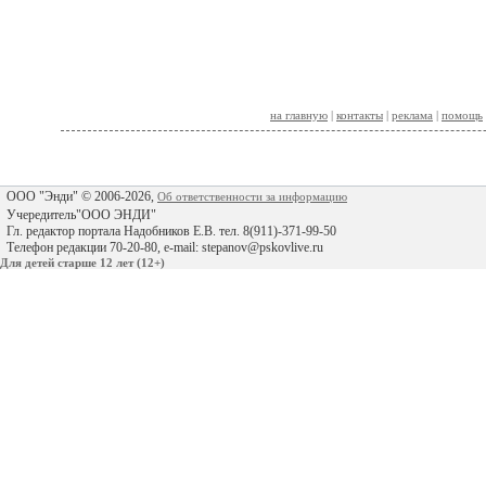
на главную
|
контакты
|
реклама
|
помощь
ООО "Энди" © 2006-2026,
Об ответственности за информацию
Учередитель"ООО ЭНДИ"
Гл. редактор портала Надобников Е.В. тел. 8(911)-371-99-50
Телефон редакции 70-20-80, e-mail: stepanov@pskovlive.ru
Для детей старше 12 лет (12+)