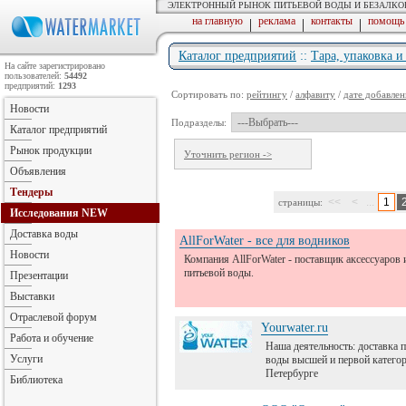
ЭЛЕКТРОННЫЙ РЫНОК ПИТЬЕВОЙ ВОДЫ И БЕЗАЛК
на главную
реклама
контакты
помощь
|
|
|
Каталог предприятий
::
Тара, упаковка 
На сайте зарегистрировано
пользователей:
54492
предприятий:
1293
Сортировать по:
рейтингу
/
алфавиту
/
дате добавлен
Новости
Подразделы:
Каталог предприятий
Рынок продукции
Уточнить регион ->
Объявления
Тендеры
<<
<
...
1
страницы:
Исследования
NEW
Доставка воды
AllForWater - все для водников
Новости
Компания AllForWater - поставщик аксессуаров 
питьевой воды.
Презентации
Выставки
Отраслевой форум
Yourwater.ru
Работа и обучение
Наша деятельность: доставка 
Услуги
воды высшей и первой категор
Петербурге
Библиотека