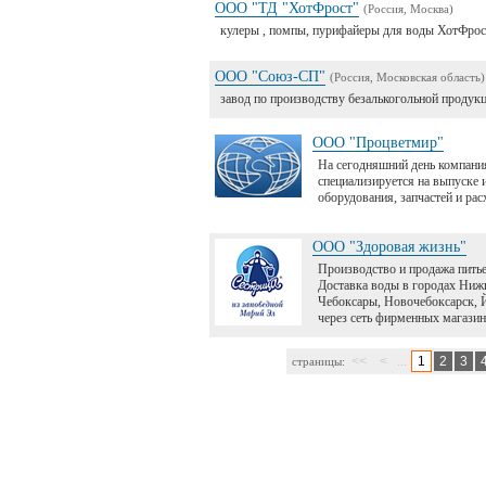
ООО "ТД "ХотФрост"
(Россия, Москва)
кулеры , помпы, пурифайеры для воды ХотФрос
ООО "Союз-СП"
(Россия, Московская область)
завод по производству безалькогольной продук
ООО "Процветмир"
На сегодняшний день компан
специализируется на выпуске 
оборудования, запчастей и ра
ООО "Здоровая жизнь"
Производство и продажа питье
Доставка воды в городах Ниж
Чебоксары, Новочебоксарск,
через сеть фирменных магазин
<<
<
...
1
2
3
страницы: