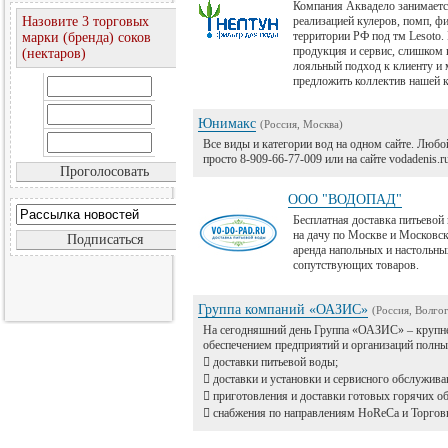
Компания Аквадело занимаетс
Назовите 3 торговых
реализацией кулеров, помп, ф
территории РФ под тм Lesoto.
марки (бренда) соков
продукция и сервис, слишком 
(нектаров)
лояльный подход к клиенту и 
предложить коллектив нашей 
Юнимакс
(Россия, Москва)
Все виды и категории вод на одном сайте. Любо
просто 8-909-66-77-009 или на сайте vodadenis.r
ООО "ВОДОПАД"
Бесплатная доставка питьевой 
на дачу по Москве и Московск
аренда напольных и настольны
сопутствующих товаров.
Группа компаний «ОАЗИС»
(Россия, Волгог
На сегодняшний день Группа «ОАЗИС» – крупне
обеспечением предприятий и организаций полны
 доставки питьевой воды;
 доставки и установки и сервисного обслужива
 приготовления и доставки готовых горячих об
 снабжения по направлениям HoReCa и Торгов