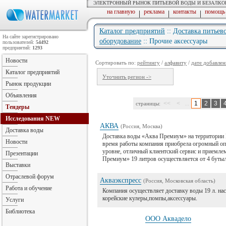
ЭЛЕКТРОННЫЙ РЫНОК ПИТЬЕВОЙ ВОДЫ И БЕЗАЛК
на главную
реклама
контакты
помощь
|
|
|
Каталог предприятий
::
Доставка питьев
На сайте зарегистрировано
оборудование
:: Прочие аксессуары
пользователей:
54492
предприятий:
1293
Новости
Сортировать по:
рейтингу
/
алфавиту
/
дате добавлен
Каталог предприятий
Уточнить регион ->
Рынок продукции
Объявления
<<
<
...
1
2
3
страницы:
Тендеры
Исследования
NEW
АКВА
(Россия, Москва)
Доставка воды
Доставка воды «Аква Премиум» на территории М
Новости
время работы компания приобрела огромный опы
уровне, отличный клиентский сервис и приемле
Презентации
Премиум» 19 литров осуществляется от 4 бутыле
Выставки
Отраслевой форум
Акваэкспресс
(Россия, Московская область)
Работа и обучение
Компания осуществляет доставку воды 19 л. на
корейские кулеры,помпы,аксессуары.
Услуги
Библиотека
ООО Аквадело