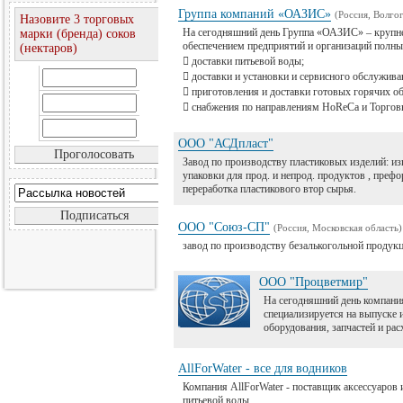
Группа компаний «ОАЗИС»
(Россия, Волгог
Назовите 3 торговых
На сегодняшний день Группа «ОАЗИС» – крупне
марки (бренда) соков
обеспечением предприятий и организаций полны
(нектаров)
 доставки питьевой воды;
 доставки и установки и сервисного обслужива
 приготовления и доставки готовых горячих об
 снабжения по направлениям HoReCa и Торгов
ООО "АСДпласт"
Завод по производству пластиковых изделий: из
упаковки для прод. и непрод. продуктов , префо
переработка пластикового втор сырья.
ООО "Союз-СП"
(Россия, Московская область)
завод по производству безалькогольной продук
ООО "Процветмир"
На сегодняшний день компан
специализируется на выпуске 
оборудования, запчастей и ра
AllForWater - все для водников
Компания AllForWater - поставщик аксессуаров 
питьевой воды.