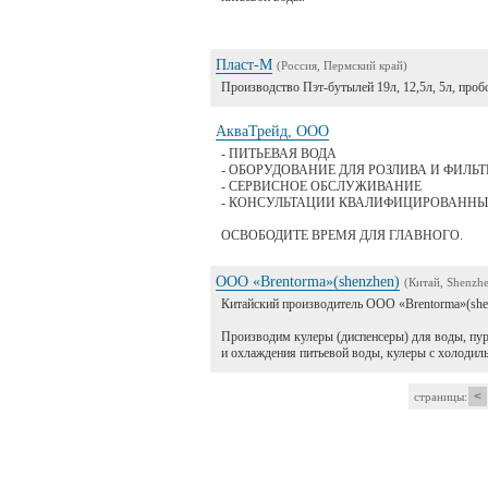
Пласт-М
(Россия, Пермский край)
Производство Пэт-бутылей 19л, 12,5л, 5л, проб
АкваТрейд, ООО
- ПИТЬЕВАЯ ВОДА
- ОБОРУДОВАНИЕ ДЛЯ РОЗЛИВА И ФИЛЬ
- СЕРВИСНОЕ ОБСЛУЖИВАНИЕ
- КОНСУЛЬТАЦИИ КВАЛИФИЦИРОВАНН
ОСВОБОДИТЕ ВРЕМЯ ДЛЯ ГЛАВНОГО.
ООО «Brentorma»(shenzhen)
(Китай, Shenzh
Китайский производитель ООО «Brentorma»(shenz
Производим кулеры (диспенсеры) для воды, пур
и охлаждения питьевой воды, кулеры с холодил
<
страницы: