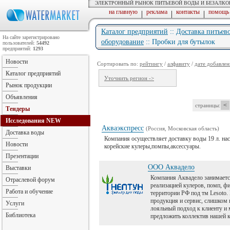
ЭЛЕКТРОННЫЙ РЫНОК ПИТЬЕВОЙ ВОДЫ И БЕЗАЛК
на главную
реклама
контакты
помощь
|
|
|
Каталог предприятий
::
Доставка питьев
На сайте зарегистрировано
оборудование
:: Пробки для бутылок
пользователей:
54492
предприятий:
1293
Новости
Сортировать по:
рейтингу
/
алфавиту
/
дате добавлен
Каталог предприятий
Уточнить регион ->
Рынок продукции
Объявления
<
страницы:
Тендеры
Исследования
NEW
Акваэкспресс
(Россия, Московская область)
Доставка воды
Компания осуществляет доставку воды 19 л. на
Новости
корейские кулеры,помпы,аксессуары.
Презентации
ООО Аквадело
Выставки
Компания Аквадело занимаетс
Отраслевой форум
реализацией кулеров, помп, ф
Работа и обучение
территории РФ под тм Lesoto.
продукция и сервис, слишком 
Услуги
лояльный подход к клиенту и 
Библиотека
предложить коллектив нашей 