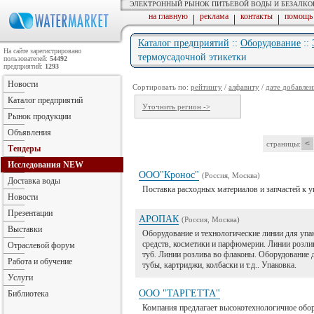
ЭЛЕКТРОННЫЙ РЫНОК ПИТЬЕВОЙ ВОДЫ И БЕЗАЛК
на главную
реклама
контакты
помощь
|
|
|
Каталог предприятий
::
Оборудование
::
На сайте зарегистрировано
термоусадочной этикетки
пользователей:
54492
предприятий:
1293
Новости
Сортировать по:
рейтингу
/
алфавиту
/
дате добавлен
Каталог предприятий
Уточнить регион ->
Рынок продукции
Объявления
<
страницы:
Тендеры
Исследования
NEW
ООО"Кронос"
(Россия, Москва)
Доставка воды
Поставка расходных материалов и запчастей к
Новости
Презентации
АРОПАК
(Россия, Москва)
Выставки
Оборудование и технологические линии для упа
средств, косметики и парфюмерии. Линии розлив
Отраслевой форум
туб. Линии розлива во флаконы. Оборудование д
Работа и обучение
тубы, картриджи, колбаски и т.д.. Упаковка.
Услуги
ООО "ТАРГЕТТА"
Библиотека
Компания предлагает высокотехнологичное обор