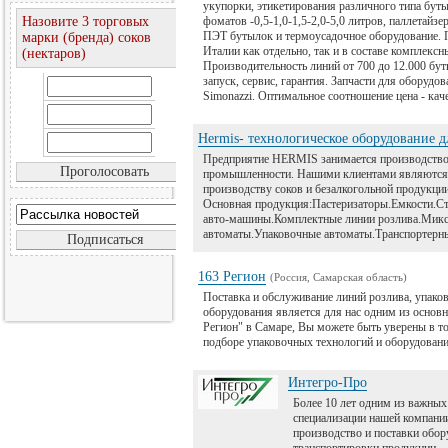
укупорки, этикетирования различного типа бут
Назовите 3 торговых
фоматов -0,5-1,0-1,5-2,0-5,0 литров, паллетай
ПЭТ бутылок и термоусадочное оборудование. 
марки (бренда) соков
Италии как отдельно, так и в составе комплексн
(нектаров)
Производительность линий от 700 до 12.000 бут
запуск, сервис, гарантия. Запчасти для оборудова
Simonazzi. Оптимальное соотношение цена - каче
Hermis- технологическое оборудование 
Предприятие HERMIS занимается производство
промышленности. Нашими клиентами являются п
производству соков и безалкогольной продукци
Основная продукция:Пастеризаторы.Емкости.С
авто-машины.Комплектные линии розлива.Миксе
автоматы.Упаковочные автоматы.Транспортерны
163 Регион
(Россия, Самарская область)
Поставка и обслуживание линий розлива, упако
оборудования является для нас одним из осно
Регион" в Самаре, Вы можете быть уверены в 
подборе упаковочных технологий и оборудовани
Интегро-Про
Более 10 лет одним из важных
специализации нашей компании
производство и поставки обор