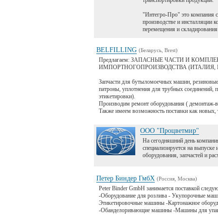
транспортировки продукции.
"Интегро-Про" это компания 
производстве и инсталляции к
перемещения и складирования
BELFILLING
(Беларусь, Brest)
Предлагаем: ЗАПАСНЫЕ ЧАСТИ И КОМП
ИМПОРТНОГОПРОИЗВОДСТВА (ИТАЛИЯ, 
Запчасти для бутыломоечных машин, резиновые 
патроны, уплотнения для трубных соединений, 
этикетировки).
Производим ремонт оборудования ( демонтаж-в
Также имеем возможность поставки как новых, 
ООО "Процветмир"
На сегодняшний день компан
специализируется на выпуске 
оборудования, запчастей и ра
Петер Биндер ГмбХ
(Россия, Москва)
Peter Binder GmbH занимается поставкой следу
-Оборудование для розлива - Укупорочные маш
Этикетировочные машины -Картонажное оборуд
-Обанделоривающие машины -Машины для упако