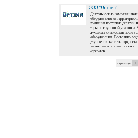
ООО "Оптима"
Деятельностью компании явля
оборудования на территорию Р
компания поставила десятки 
тары до групповой упаковки. 
лучшими китайскими произво
оборудования. Постоянно веде
улучшению качества предоста
уменьшению сроков поставки з
агрегатов.
<
страницы: