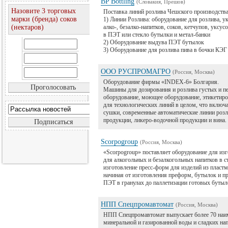
BP Bottling
(Словакия, Прешов)
Назовите 3 торговых
Поставка линий розлива Чешского производства
марки (бренда) соков
1) Линии Розлива: оборудование для розлива, у
(нектаров)
алко-, безалко-напитков, соков, кетчупов, уксусо
в ПЭТ или стекло бутылки и метал-банки
2) Оборудование выдува ПЭТ бутылок
3) Оборудование для розлива пива в бочки КЭГ
ООО РУСПРОМАГРО
(Россия, Москва)
Оборудование фирмы «INDEX-6» Болгария.
Машины для дозирования и розлива густых и п
оборудование, моющее оборудование, этикетир
для технологических линий в целом, что включа
сушки, современные автоматические линии розл
продукции, ликеро-водочной продукции и вина.
Scorpogroup
(Россия, Москва)
«Scorpogroup» поставляет оборудование для изг
для алкогольных и безалкогольных напитков в 
изготовление пресс-форм для изделий из пласт
начиная от изготовления преформ, бутылок и пр
ПЭТ в гранулах до паллетизации готовых бутыл
НПП Спецпромавтомат
(Россия, Москва)
НПП Спецпромавтомат выпускает более 70 наим
минеральной и газированной воды и сладких нап