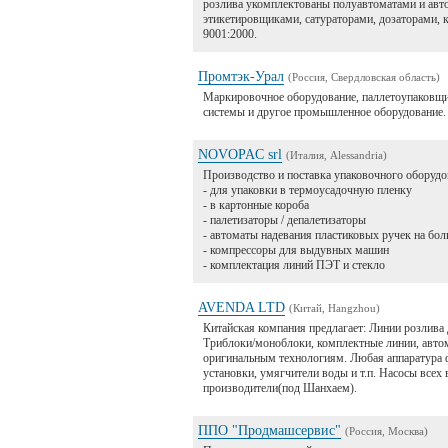
розлива укомплектованы полуавтоматами и авт
этикетировщиками, сатураторами, дозаторами, 
9001:2000.
Промтэк-Урал
(Россия, Свердловская область)
Маркировочное оборудование, паллетоупаковщи
системы и другое промышленное оборудование.
NOVOPAC srl
(Италия, Alessandria)
Производство и поставка упаковочного оборудо
- для упаковки в термоусадочную пленку
- в картонные короба
- палетизаторы / депалетизаторы
- автоматы надевания пластиковых ручек на бо
- компрессоры для выдувных машин
- комплектация линий ПЭТ и стекло
AVENDA LTD
(Китай, Hangzhou)
Китайская компания предлагает: Линии розлива 
Триблоки/моноблоки, комплектные линии, автом
оригинальным технологиям. Любая аппаратура 
установки, умягчители воды и т.п. Насосы всех
производители(под Шанхаем).
ППО "Продмашсервис"
(Россия, Москва)