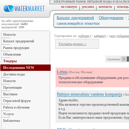
ЭЛЕКТРОННЫЙ РЫНОК ПИТЬЕВОЙ ВОДЫ И БЕЗАЛК
на главную
реклама
контакты
помощь
|
|
|
Каталог предприятий
::
Оборудование
::
На сайте зарегистрировано
самоклеящейся этикетки
пользователей:
54492
предприятий:
1293
Новости
Сортировать по:
рейтингу
/
алфавиту
/
дате добавлен
Каталог предприятий
Уточнить регион ->
Рынок продукции
Объявления
<
страницы:
Тендеры
Исследования
NEW
Letina
(Россия, Москва)
Доставка воды
Продажа и обслуживание оборудования для розл
Новости
технологическое оборудование
Презентации
Выставки
Baltijos mineraliniu vandenu kompanija
(Лит
Здравствуйте,
Отраслевой форум
Мы являемся торгово-производственной компан
Работа и обучение
и т.д.
Ищем возможность продажи своей продукции на
Услуги
Если Вас заинтересовало наше предложение, буд
Библиотека