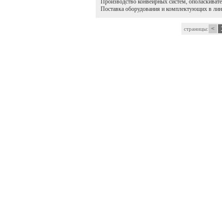
Производство конвейрных систем, ополаскивате
Поставка оборудования и комплектующих в лини
<
страницы: