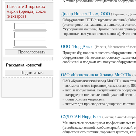
А также разработка нестандартного оборудован
Назовите 3 торговых
марки (бренда) соков
Днепр Инвест Пром, ООО
(Украина, г.Дне
(нектаров)
Оборудование ПЭТ (выдуваные машины); Оборуд
(этикетировочная машина, аппликаторы этикето
Укупорочная машина; Промышленный принтер; У
горизонтальная упаковочная машина); Фасовоч
ООО "НордАлко"
(Россия, Московская област
Продажа б/у, нового пищевого оборудования, е
оборудование. Изготовляем оснастку. Комплект
сообщений о продажи или покупке оборудован
ОАО «Кропоткинский завод МиССП»
(Р
ОАО «Кропоткинский завод МиССП» является 
- автоматического (производительностью до 80
- авто. и полуавтомат. экструзионного оборуд
- экструдеров полиэтиленовой рукавной пленки
- линий розлива жидкостей;
- автомат для производства одноразовых стака
СУДЕСАН Норд-Вест
(Россия, Санкт-Петерб
Мы являемся поставщиком профессиональных ч
(пивобезалкогольной, хлебопекарной, мясной,
общественного питания, торговых центров, кл