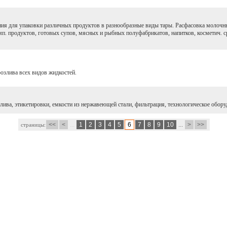
ия для упаковки различных продуктов в разнообразные виды тары. Расфасовка молочны
мп. продуктов, готовых супов, мясных и рыбных полуфабрикатов, напитков, косметич. с
розлива всех видов жидкостей.
ива, этикетировки, емкости из нержавеющей стали, фильтрация, технологическое обору
<<
<
...
1
2
3
4
5
6
7
8
9
10
...
>
>>
страницы: