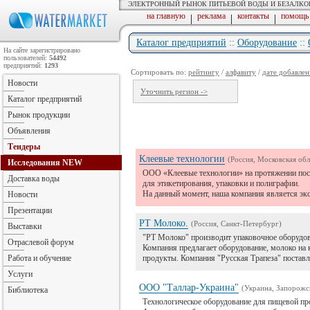
ЭЛЕКТРОННЫЙ РЫНОК ПИТЬЕВОЙ ВОДЫ И БЕЗАЛК
на главную
реклама
контакты
помощь
|
|
|
Каталог предприятий
::
Оборудование
::
На сайте зарегистрировано
пользователей:
54492
предприятий:
1293
Сортировать по:
рейтингу
/
алфавиту
/
дате добавлен
Новости
Уточнить регион ->
Каталог предприятий
Рынок продукции
Объявления
Тендеры
Клеевые технологии
(Россия, Московская обл
Исследования
NEW
ООО «Клеевые технологии» на протяжении посл
Доставка воды
для этикетирования, упаковки и полиграфии.
На данный момент, наша компания является эк
Новости
Презентации
РТ Молоко.
(Россия, Санкт-Петербург)
Выставки
"РТ Молоко" производит упаковочное оборудов
Отраслевой форум
Компания предлагает оборудование, молоко на 
Работа и обучение
продукты. Компания "Русская Трапеза" постав
Услуги
ООО "Таллар-Украина"
(Украина, Запорожск
Библиотека
Технологическое оборудование для пищевой про