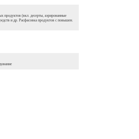
х продуктов (вкл. десерты, аэрированные
редств и др. Расфасовка продуктов с повышен.
дование