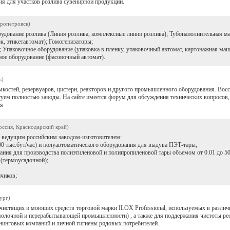
ия для участков розлива сувенирной продукции.
пропетровск)
ование розлива (Линия розлива, комплексные линии розлива); Тубонаполнительная м
к, этикетавтомат); Гомогенизаторы;
паковочное оборудование (упаковка в пленку, упаковочный автомат, картонажная маш
ное оборудование (фасовочный автомат).
ь)
мкостей, резервуаров, цистерн, реакторов и другого промышленного оборудования. Вос
уем полностью заводы. На сайте имеется форум для обсуждения технических вопросов,
ия
оссия, Краснодарский край)
ведущим российским заводом-изготовителем:
00 тыс.бут/час) и полуавтоматического оборудования для выдува ПЭТ-тары;
ования для производства полиэтиленовой и полипропиленовой тары объемом от 0.01 до 50
 (термоусадочной);
нчиков;
ург)
истящих и моющих средств торговой марки ILOX Professional, используемых в разли
 молочной и перерабытывающей промышленности) , а также для поддержания чистоты рес
ининговых компаний и личной гигиены рядовых потребителей.