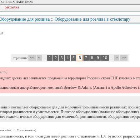
ОГОЛЬНЫХ НАПИТКОВ
рассылка
|
Оборудование для розлива
:: Оборудование для розлива в стеклотару
ия
<<
<
...
1
2
3
4
5
6
7
8
9
10
...
>
>>
страницы:
асть)
едних десяти лет занимается продажей на территории России и стран СНГ клеевых ма
склюзивным дистрибьютором компаний Beardow & Adams (Англия) и Apollo Adhesives (А
ание и поставляет оборудование для для молочной промышленности различных произво
котором разливается и упаковывается. Пищевое оборудование (молочное оборудование)
ляет технологическое оборудование для молочной промышленности: оборудование перера
ая обл., г. Мелитополь)
мышленности, в том числе для линий розлива в стеклянные и ПЭТ бутылки: разработка