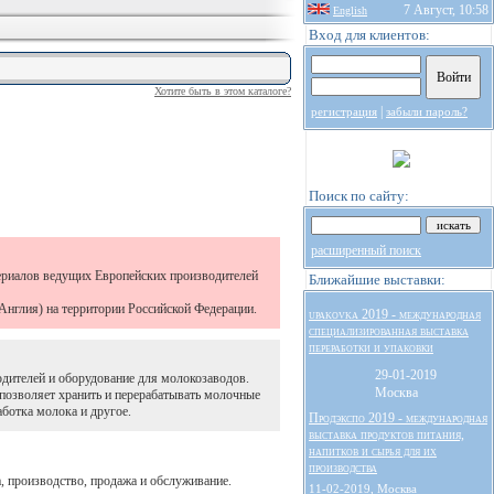
7 Август, 10:58
English
Вход для клиентов:
Хотите быть в этом каталоге?
|
регистрация
забыли пароль?
Поиск по сайту:
расширенный поиск
териалов ведущих Европейских производителей
Ближайшие выставки:
нглия) на территории Российской Федерации.
upakovka 2019 - международная
специализированная выставка
переработки и упаковки
29-01-2019
дителей и оборудование для молокозаводов.
Москва
 позволяет хранить и перерабатывать молочные
ботка молока и другое.
Продэкспо 2019 - международная
выставка продуктов питания,
напитков и сырья для их
производства
, производство, продажа и обслуживание.
11-02-2019, Москва