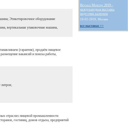
Beviale Moscow 2019 -
международная выставка
индустрии напитков
ашина; Этикетировочное оборудование
19-02-2019, Москва
все выставки >>
ина, вертикальная упаковочная машина,
станавливаем (гарантия), продаём пищевое
 размещение вакансий и поиска работы,
 литров;
чных отраслях пищевой промышленности
торанов, гостиниц, домов отдыха, предприятий