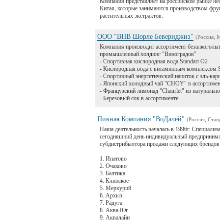
Компания представляет на российском рынке нес
Китая, которые занимаются производством фрук
растительных экстрактов.
ООО "ВНВ Шорле Бевериджиз"
(Россия, 
Компания производит ассортимент безалкогольны
промышленный холдинг "Виноградов"
- Спортивная кислородная вода Standart O2
- Кислородная вода с витаминным комплексом St
- Спортивный энергетический напиток с эль-ка
- Японский холодный чай "CHOY" в ассортимен
- Французский лимонад "Chaurlet" из натурально
- Березовый сок в ассортименте.
Пивная Компания "ВоДалей"
(Россия, Став
Наша деятельность началась в 1996г. Специализ
сегодняшний день индивидуальный предпринимат
субдистрибьютора продажи следующих брендов н
1. Ипатово
2. Очаково
3. Балтика
4. Клинское
5. Меркурий
6. Архыз
7. Радуга
8. Аква Юг
9. Аквалайн