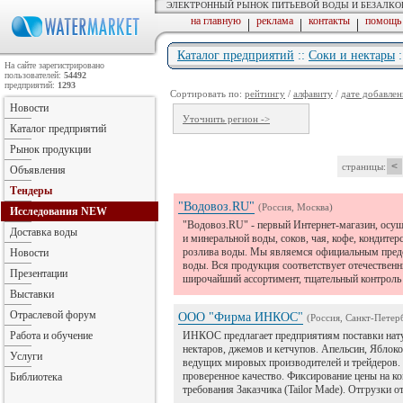
ЭЛЕКТРОННЫЙ РЫНОК ПИТЬЕВОЙ ВОДЫ И БЕЗАЛК
на главную
реклама
контакты
помощь
|
|
|
Каталог предприятий
::
Соки и нектары
:
На сайте зарегистрировано
пользователей:
54492
предприятий:
1293
Сортировать по:
рейтингу
/
алфавиту
/
дате добавлен
Новости
Уточнить регион ->
Каталог предприятий
Рынок продукции
<
страницы:
Объявления
Тендеры
"Водовоз.RU"
(Россия, Москва)
Исследования
NEW
"Водовоз.RU" - первый Интернет-магазин, осу
Доставка воды
и минеральной воды, соков, чая, кофе, кондите
розлива воды. Мы являемся официальным предс
Новости
воды. Вся продукция соответствует отечестве
Презентации
широчайший ассортимент, тщательный контроль 
Выставки
Отраслевой форум
ООО "Фирма ИНКОС"
(Россия, Санкт-Петер
Работа и обучение
ИНКОС предлагает предприятиям поставки натур
нектаров, джемов и кетчупов. Апельсин, Яблоко
Услуги
ведущих мировых производителей и трейдеров. 
проверенное качество. Фиксирование цены на к
Библиотека
требования Заказчика (Tailor Made). Отгрузки о