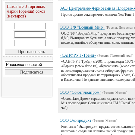
Назовите 3 торговых
ЗАО Центрально-Черноземная Плодово-
марки (бренда) соков
Производство сока прямого отжима NewTone. П
(нектаров)
ООО ТФ "Водный Мир"
(Россия, Псковская 
ООО ТФ "Водный Мир" предлагает бесплатную д
6,8,9,19-литровых бутылях, а также продажу, у
послегарантийное обслуживание, соки, напитки,
«САНФРУТ-Трейд»
(Россия, Пермский край)
«САНФРУТ-Трейд» с 2001 г. производит 100% с
«Дарио» (www.dario.ru), «Красавчик» (www.kra
из концентрированного сока отборных фруктов
обеспечивают продажи на территориях Урала, С
и Казахстана. По данным внешних исследований 
ООО "Союзплодпром"
(Россия, Москва)
«СоюзПлодПром» стремится сделать соки, нект
Мы производим: Соки и нектары ТМ "СоюзПло
чай).
ООО Экопродукт
(Россия, Москва)
Компания "Экопродукт" предлагает использоват
напитков в создании новинок вашей продукции.