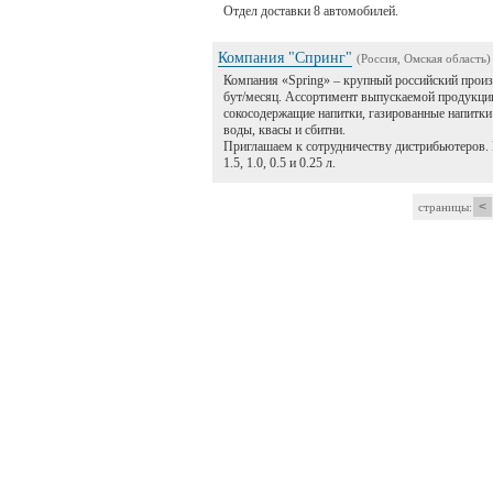
Отдел доставки 8 автомобилей.
Компания "Спринг"
(Россия, Омская область)
Компания «Spring» – крупный российский произ
бут/месяц. Ассортимент выпускаемой продукции
сокосодержащие напитки, газированные напитки 
воды, квасы и сбитни.
Приглашаем к сотрудничеству дистрибьютеров.
1.5, 1.0, 0.5 и 0.25 л.
<
страницы: