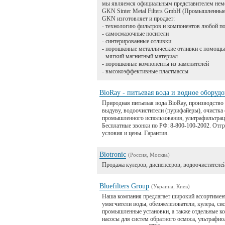
мы являемся официальным представителем не
GKN Sinter Metal Filters GmbH (Промышленные
GKN изготовляет и продает:
- технологию фильтров и компонентов любой по
- самосмазочные носители
- синтерированные отливки
- порошковые металлические отливки с помощь
- мягкий магнитный материал
- порошковые компоненты из заменителей
- высокоэффективные пластмассы
BioRay - питьевая вода и водное оборуд
Природная питьевая вода BioRay, производство 
выдуву, водоочистители (пурифайеры), очистка 
промышленного использования, ультрафильтраци
Бесплатные звонки по РФ: 8-800-100-2002. Отг
условия и цены. Гарантия.
Biotronic
(Россия, Москва)
Продажа кулеров, диспенсеров, водоочистителе
Bluefilters Group
(Украина, Киев)
Наша компания предлагает широкий ассортимен
умягчители воды, обезжелезователи, кулера, си
промышленные установки, а также отдельные к
насосы для систем обратного осмоса, ультрафи