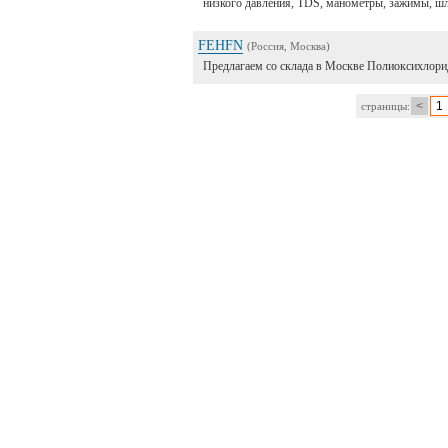
низкого давления, TDS, манометры, зажимы, шл
FEHFN
(Россия, Москва)
Предлагаем со склада в Москве Полиоксихлори
<
1
страницы: