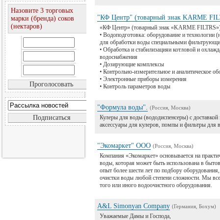
Назовите 3 торговых
"КФ Центр" (товарный знак KARME FI
марки (бренда) соков
(нектаров)
«КФ Центр» (товарный знак «KARME FILTRS»
• Водоподготовка: оборудование и технологии (
для обработки воды специальными фильтрующим
• Обработка и стабилизацияи котловой и охлажд
водоснабжения
• Дозирующие комплексы
• Контрольно-измерительное и аналитическое об
• Электронные приборы измерения
• Контроль параметров воды
"Формула воды".
(Россия, Москва)
Кулеры для воды (вододиспенсеры) с доставкой 
аксессуары для кулеров, помпы и фильтры для 
"Экомаркет" ООО
(Россия, Москва)
Компания «Экомаркет» основывается на практи
воды, которая может быть использована в быто
опыт более шести лет по подбору оборудования
очистки воды любой степени сложности. Мы вс
того или иного водоочистного оборудования.
A&L Simonyan Company
(Германия, Бохум)
Уважаемые Дамы и Господа,