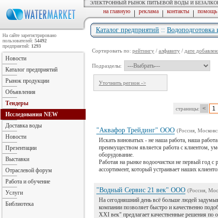
ЭЛЕКТРОННЫЙ РЫНОК ПИТЬЕВОЙ ВОДЫ И БЕЗАЛК
на главную
реклама
контакты
помощь
|
|
|
Каталог предприятий
::
Водоподготовка 
На сайте зарегистрировано
пользователей:
54492
предприятий:
1293
Сортировать по:
рейтингу
/
алфавиту
/
дате добавлен
Новости
Подразделы:
Каталог предприятий
Рынок продукции
Уточнить регион ->
Объявления
Тендеры
<
1
страницы:
Исследования
NEW
Доставка воды
"Аквафор Трейдинг" ООО
(Россия, Московс
Новости
Искать виноватых - не наша работа, наша работа
преимуществом является работа с клиентом, ум
Презентации
оборудование.
Выставки
Работая на рынке водоочистки не первый год с
ассортимент, который устраивает наших клиенто
Отраслевой форум
Работа и обучение
"Водный Сервис 21 век" ООО
(Россия, Мос
Услуги
На сегодняшний день всё больше людей задумы
Библиотека
компании позволяет быстро и качественно подо
XXI век" предлагает качественные решения по о