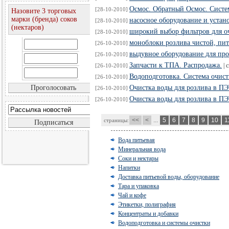
Осмос. Обратный Осмос. Систем
[28-10-2010]
Назовите 3 торговых
марки (бренда) соков
насосное оборудование и устан
[28-10-2010]
(нектаров)
широкий выбор фильтров для о
[28-10-2010]
моноблоки розлива чистой, пит
[26-10-2010]
выдувное оборудование для пр
[26-10-2010]
Запчасти к ТПА. Распродажа.
|
с
[26-10-2010]
Водоподготовка. Система очист
[26-10-2010]
Очистка воды для розлива в ПЭ
[26-10-2010]
Очистка воды для розлива в ПЭ
[26-10-2010]
<<
<
...
5
6
7
8
9
10
1
страницы:
Вода питьевая
Минеральная вода
Соки и нектары
Напитки
Доставка питьевой воды, оборудование
Тара и упаковка
Чай и кофе
Этикетки, полиграфия
Концентраты и добавки
Водоподготовка и системы очистки