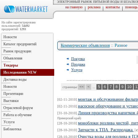
ЭЛЕКТРОННЫЙ РЫНОК ПИТЬЕВОЙ ВОДЫ И БЕЗАЛК
на главную
реклама
контакты
помощь
|
|
|
На сайте зарегистрировано
пользователей:
54492
предприятий:
1293
Новости
Каталог предприятий
Коммерческие объявления
:: Разное
Рынок продукции
Объявления
Покупка
Продажа
Тендеры
Услуги
Исследования
NEW
Доставка воды
Новости
<<
<
...
5
6
7
8
9
10
1
страницы:
Презентации
монтаж и обслуживание фильтр
[02-11-2010]
Выставки
насосное оборудование и устан
[02-11-2010]
Отраслевой форум
Линия производства напитков 
[31-10-2010]
Работа и обучение
Приморский край)
Услуги
моноблоки розлива чистой, пит
[28-10-2010]
Библиотека
Запчасти к ТПА. Распродажа.
|
с
[28-10-2010]
Очистка воды для розлива в ПЭ
[28-10-2010]