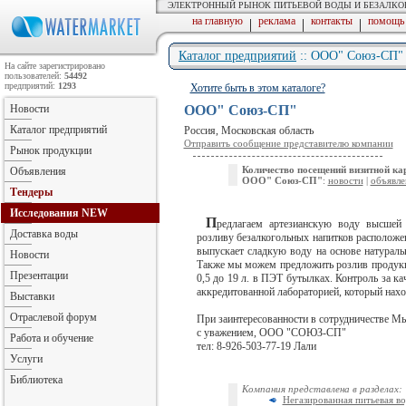
ЭЛЕКТРОННЫЙ РЫНОК ПИТЬЕВОЙ ВОДЫ И БЕЗАЛК
на главную
реклама
контакты
помощь
|
|
|
Каталог предприятий
:: ООО" Союз-СП"
На сайте зарегистрировано
пользователей:
54492
предприятий:
1293
Хотите быть в этом каталоге?
Новости
ООО" Союз-СП"
Каталог предприятий
Россия, Московская область
Отправить сообщение представителю компании
Рынок продукции
Количество посещений визитной ка
Объявления
ООО" Союз-СП"
:
новости
|
объявле
Тендеры
Исследования
NEW
П
редлагаем артезианскую воду высшей 
Доставка воды
розливу безалкогольных напитков расположе
выпускает сладкую воду на основе натураль
Новости
Также мы можем предложить розлив продукц
Презентации
0,5 до 19 л. в ПЭТ бутылках. Контроль за 
аккредитованной лабораторией, который нахо
Выставки
Отраслевой форум
При заинтересованности в сотрудничестве Мы
с уважением, ООО "СОЮЗ-СП"
Работа и обучение
тел: 8-926-503-77-19 Лали
Услуги
Библиотека
Компания представлена в разделах:
Негазированная питьевая во