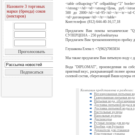
<table cellsapcing="4" cellpadding="2" borde
Назовите 3 торговых
</strong></td><td><strong>Цена, руб.</stro
марки (бренда) соков
500 до 2000</td><td>95</td></tr><tr><td>
(нектаров)
<td>договорная</td></tr></table>
Конт.телефон: (812) 644-40-16,17,18
Предлагаем Вам помпы механические "QU
СУПЕРЦЕНА - 250 рублей/штука
Предлагаем Вам трехкомпонентную пробку для
Глушакова Елена т. +7(962)7065834
Мы также предлагаем Вам питьевую воду с до
Вода "DIPLOMAT", произведенная на собст
приятный вкус, раскрывающий полнее арома
солевой состав, сберегающий Ваши кулеры о
Компания представлена в разделах:
Негазированная питьевая во
Газированная питьевая вода
Питьевая вода, обогащенна
Доставка питьевой воды в 
Доставка питьевой воды в о
Настольные кулеры
Напольные кулеры
Диспенсеры
Ручные помпы для воды
Пробки для бутылок
Держатели для стаканов
Пластиковые стаканы