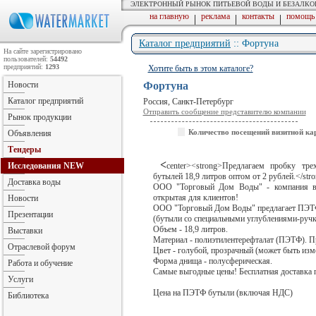
ЭЛЕКТРОННЫЙ РЫНОК ПИТЬЕВОЙ ВОДЫ И БЕЗАЛК
на главную
реклама
контакты
помощь
|
|
|
Каталог предприятий
:: Фортуна
На сайте зарегистрировано
пользователей:
54492
предприятий:
1293
Хотите быть в этом каталоге?
Новости
Фортуна
Каталог предприятий
Россия, Санкт-Петербург
Отправить сообщение представителю компании
Рынок продукции
Количество посещений визитной ка
Объявления
Тендеры
<
Исследования
NEW
center><strong>Предлагаем пробку тр
бутылей 18,9 литров оптом от 2 рублей.</stro
Доставка воды
ООО "Торговый Дом Воды" - компания в 
открытая для клиентов!
Новости
ООО "Торговый Дом Воды" предлагает ПЭТФ 
Презентации
(бутыли со специальными углублениями-руч
Объем - 18,9 литров.
Выставки
Материал - полиэтилентерефталат (ПЭТФ). П
Отраслевой форум
Цвет - голубой, прозрачный (может быть изм
Форма днища - полусферическая.
Работа и обучение
Cамые выгодные цены! Бесплатная доставка п
Услуги
Цена на ПЭТФ бутыли (включая НДС)
Библиотека