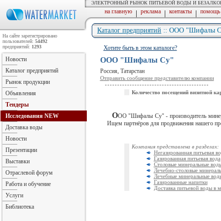
ЭЛЕКТРОННЫЙ РЫНОК ПИТЬЕВОЙ ВОДЫ И БЕЗАЛК
на главную
реклама
контакты
помощь
|
|
|
Каталог предприятий
:: ООО "Шифалы С
На сайте зарегистрировано
пользователей:
54492
предприятий:
1293
Хотите быть в этом каталоге?
Новости
ООО "Шифалы Су"
Каталог предприятий
Россия, Татарстан
Отправить сообщение представителю компании
Рынок продукции
Количество посещений визитной ка
Объявления
Тендеры
О
Исследования
NEW
ОО "Шифалы Су" - производитель минера
Ищем партнёров для продвижения нашего про
Доставка воды
Новости
Компания представлена в разделах:
Презентации
Негазированная питьевая во
Газированная питьевая вода
Выставки
Столовые минеральные вод
Лечебно-столовые минерал
Отраслевой форум
Лечебные минеральные вод
Газированные напитки
Работа и обучение
Доставка питьевой воды в 
Услуги
Библиотека