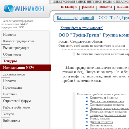
ЭЛЕКТРОННЫЙ РЫНОК ПИТЬЕВОЙ ВОДЫ И БЕЗАЛК
на главную
реклама
контакты
помощь
|
|
|
Каталог предприятий
:: ООО "Трейд-Гру
На сайте зарегистрировано
пользователей:
54492
предприятий:
1293
Хотите быть в этом каталоге?
Новости
ООО "Трейд-Групп" Группа ком
Каталог предприятий
Россия, Свердловская область
Отправить сообщение представителю компании
Рынок продукции
Количество посещений визитной ка
Объявления
Тендеры
Н
Исследования
NEW
аше предприятие занимается изготовле
ручкой и без), Пищевых канистр 10л и 5л
Доставка воды
услугами(в т.ч. термоусадочный колпачек, 
пробки 3-ех компонентные.
Новости
Презентации
Выставки
Компания представлена в разделах:
Канистры и бидоны
Отраслевой форум
Другая пластиковая тара
Самоклеющаяся этикетка
Работа и обучение
Этикетка, клеящаяся при на
Голографические этикетки
Услуги
Термоусадочная этикетка
Бирки, ярлыки
Библиотека
Дизайн этикеток
Печать этикеток
Рекламная печатная продук