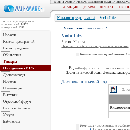
ЭЛЕКТРОННЫЙ РЫНОК ПИТЬЕВОЙ ВОДЫ И БЕЗАЛК
на главную
реклама
контакты
помощь
|
|
|
Каталог предприятий
:: Voda-Life.
На сайте зарегистрировано
пользователей:
54492
предприятий:
1293
Хотите быть в этом каталоге?
Новости
Voda-Life.
Каталог предприятий
Россия, Москва
Отправить сообщение представителю компании
Рынок продукции
Количество посещений визитной 
Объявления
Тендеры
В
Исследования
NEW
ода-Лайф.ру осуществляет доставку пит
Доставка питьевой воды. Доставка кислородн
Доставка воды
Доставка питьевой воды:
Новости
Презентации
Допол
Выставки
Отраслевой форум
Кислородная
Работа и обучение
Услуги
Библиотека
Компания представлена в разделах
Негазированная питьевая 