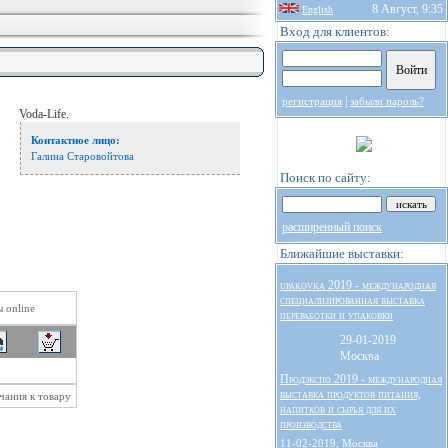
8 Август, 9:35
English
Вход для клиентов:
|
регистрация
забыли пароль?
Voda-Life.
Контактное лицо:
Галина Старовойтова
Поиск по сайту:
расширенный поиск
Ближайшие выставки:
upakovka 2019 - международная
специализированная выставка
 online
переработки и упаковки
29-01-2019
Москва
Продэкспо 2019 - международная
выставка продуктов питания,
ечания к товару
напитков и сырья для их
производства
11-02-2019, Москва