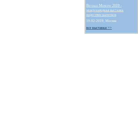
Beviale Moscow 2019 -
международная выставка
индустрии напитков
19-02-2019, Москва
все выставки >>