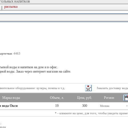
ОГОЛЬНЫХ НАПИТКОВ
рассылка
|
карточки
: 4463
ьевой воды и напитков на дом и в офис.
ой воды. Заказ через интернет магазин на сайте.
нительное оборудование: кулеры, помпы и т.д.
Заказать доставку воды
Марка воды
Объем, л.
Цена, руб.
Регион
 вода Окси
19
300
+
Москва
* - кликните на цене, для того, чтобы увидеть прим
:
вода