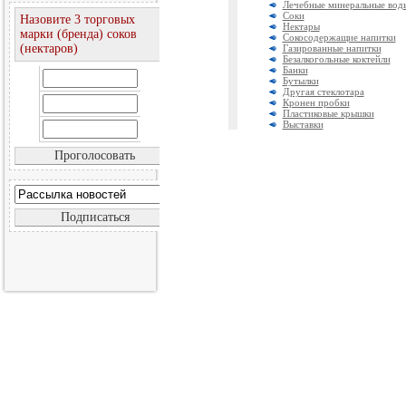
Лечебные минеральные вод
Соки
Назовите 3 торговых
Нектары
марки (бренда) соков
Сокосодержащие напитки
(нектаров)
Газированные напитки
Безалкогольные коктейли
Банки
Бутылки
Другая стеклотара
Кронен пробки
Пластиковые крышки
Выставки