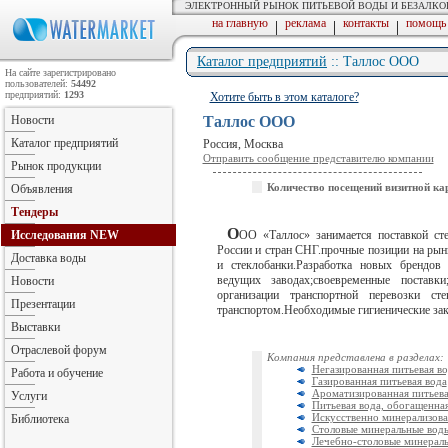
ЭЛЕКТРОННЫЙ РЫНОК ПИТЬЕВОЙ ВОДЫ И БЕЗАЛК
на главную
реклама
контакты
помощь
|
|
|
Каталог предприятий
:: Таллос ООО
На сайте зарегистрировано
пользователей:
54492
предприятий:
1293
Хотите быть в этом каталоге?
Новости
Таллос ООО
Каталог предприятий
Россия, Москва
Отправить сообщение представителю компании
Рынок продукции
Количество посещений визитной ка
Объявления
Тендеры
О
Исследования
NEW
ОО «Таллос» занимается поставкой ст
России и стран СНГ.прочные позиции на ры
Доставка воды
и стеклобанки.Разработка новых брендов
ведущих заводах;своевременные поставк
Новости
организации транспортной перевозки ст
Презентации
транспортом.Необходимые гигиенические за
Выставки
Отраслевой форум
Компания представлена в разделах:
Негазированная питьевая во
Работа и обучение
Газированная питьевая вода
Ароматизированная питьева
Услуги
Питьевая вода, обогащенна
Искусственно минерализова
Библиотека
Столовые минеральные вод
Лечебно-столовые минерал