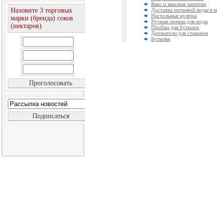
Квас и квасные напитки
Назовите 3 торговых
Доставка питьевой воды в 
Настольные кулеры
марки (бренда) соков
Ручные помпы для воды
(нектаров)
Пробки для бутылок
Держатели для стаканов
Бутылки