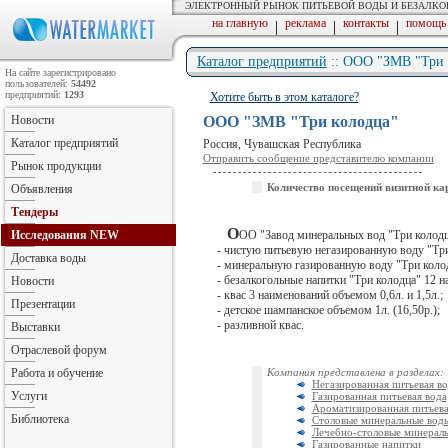
ЭЛЕКТРОННЫЙ РЫНОК ПИТЬЕВОЙ ВОДЫ И БЕЗАЛК
на главную
реклама
контакты
помощь
|
|
|
Каталог предприятий
:: ООО "ЗМВ "Три 
На сайте зарегистрировано
пользователей:
54492
предприятий:
1293
Хотите быть в этом каталоге?
Новости
ООО "ЗМВ "Три колодца"
Каталог предприятий
Россия, Чувашская Республика
Отправить сообщение представителю компании
Рынок продукции
Количество посещений визитной ка
Объявления
Тендеры
О
Исследования
NEW
ОО "Завод минеральных вод "Три колодца
- чистую питьевую негазированную воду "Три 
Доставка воды
- минеральную газированную воду "Три колодц
- безалкогольные напитки "Три колодца" 12 н
Новости
- квас 3 наименований объемом 0,6л. и 1,5л.;
Презентации
- детское шампанское объемом 1л. (16,50р.);
- разливной квас.
Выставки
Отраслевой форум
Работа и обучение
Компания представлена в разделах:
Негазированная питьевая во
Услуги
Газированная питьевая вода
Ароматизированная питьева
Библиотека
Столовые минеральные вод
Лечебно-столовые минерал
Газированные напитки