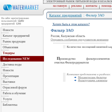
ЭЛЕКТРОННЫЙ РЫНОК ПИТЬЕВОЙ ВОДЫ И БЕЗАЛК
на главную
реклама
контакты
помощь
|
|
|
Каталог предприятий
:: Фильтр ЗАО
На сайте зарегистрировано
пользователей:
54492
предприятий:
1293
Хотите быть в этом каталоге?
Новости
Фильтр ЗАО
Каталог предприятий
Россия, Калужская область
Отправить сообщение представителю компании
Рынок продукции
Количество посещений визитной ка
Объявления
Тендеры
П
Исследования
NEW
роизводство фильтроэлементо
очистки.Фильтродержатели
Доставка воды
Новости
Компания представлена в разделах:
Презентации
Механические фильтры
Фильтрующие элементы
Выставки
Отраслевой форум
Работа и обучение
Услуги
Библиотека