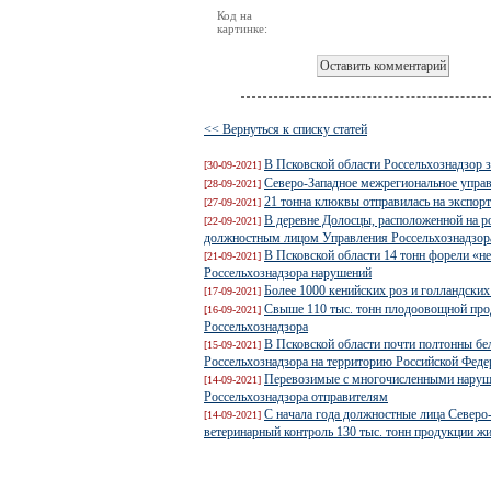
Код на
картинке:
<< Вернуться к списку статей
В Псковской области Россельхознадзор 
[30-09-2021]
Северо-Западное межрегиональное управ
[28-09-2021]
21 тонна клюквы отправилась на экспорт
[27-09-2021]
В деревне Долосцы, расположенной на р
[22-09-2021]
должностным лицом Управления Россельхознадзора
В Псковской области 14 тонн форели «н
[21-09-2021]
Россельхознадзора нарушений
Более 1000 кенийских роз и голландских
[17-09-2021]
Свыше 110 тыс. тонн плодоовощной прод
[16-09-2021]
Россельхознадзора
В Псковской области почти полтонны бе
[15-09-2021]
Россельхознадзора на территорию Российской Феде
Перевозимые с многочисленными наруш
[14-09-2021]
Россельхознадзора отправителям
С начала года должностные лица Северо
[14-09-2021]
ветеринарный контроль 130 тыс. тонн продукции ж