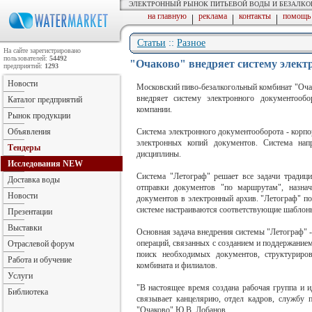
ЭЛЕКТРОННЫЙ РЫНОК ПИТЬЕВОЙ ВОДЫ И БЕЗАЛК
на главную
реклама
контакты
помощь
|
|
|
Статьи
::
Разное
На сайте зарегистрировано
пользователей:
54492
"Очаково" внедряет систему элект
предприятий:
1293
Новости
Московский пиво-безалкогольный комбинат "Оча
внедряет систему электронного документообо
Каталог предприятий
компании.
Рынок продукции
Объявления
Система электронного документооборота - корпор
электронных копий документов. Система нап
Тендеры
дисциплины.
Исследования
NEW
Система "Летограф" решает все задачи традици
Доставка воды
отправки документов "по маршрутам", назна
Новости
документов в электронный архив. "Летограф" п
системе настраиваются соответствующие шаблон
Презентации
Выставки
Основная задача внедрения системы "Летограф" 
операций, связанных с созданием и поддержанием
Отраслевой форум
поиск необходимых документов, структуриров
Работа и обучение
комбината и филиалов.
Услуги
"В настоящее время создана рабочая группа и 
Библиотека
связывает канцелярию, отдел кадров, службу 
"Очаково" Ю.В. Лобанов.