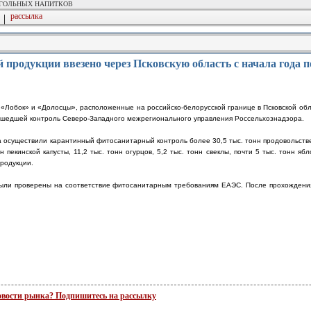
ОГОЛЬНЫХ НАПИТКОВ
рассылка
|
 продукции ввезено через Псковскую область с начала года 
обок» и «Долосцы», расположенные на российско-белорусской границе в Псковской област
ошедшей контроль Северо-Западного межрегионального управления Россельхознадзора.
осуществили карантинный фитосанитарный контроль более 30,5 тыс. тонн продовольствен
 пекинской капусты, 11,2 тыс. тонн огурцов, 5,2 тыс. тонн свеклы, почти 5 тыс. тонн ябл
продукции.
были проверены на соответствие фитосанитарным требованиям ЕАЭС. После прохождения
новости рынка? Подпишитесь на рассылку