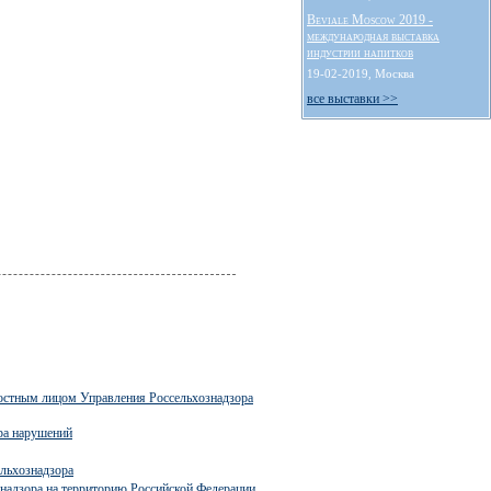
Beviale Moscow 2019 -
международная выставка
индустрии напитков
19-02-2019, Москва
все выставки >>
ностным лицом Управления Россельхознадзора
ра нарушений
ельхознадзора
надзора на территорию Российской Федерации