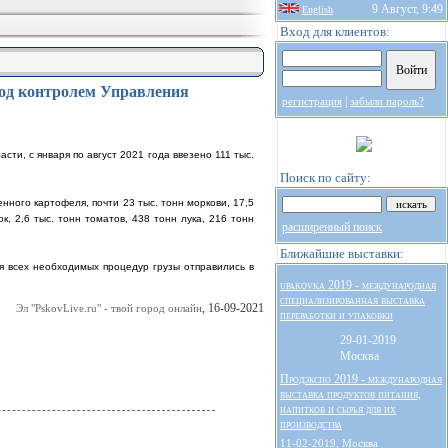
9 Август, 9:49
English
Вход для клиентов:
под контролем Управления
|
регистрация
забыли пароль?
и, с января по август 2021 года ввезено 111 тыс.
Поиск по сайту:
ного картофеля, почти 23 тыс. тонн моркови, 17,5
ок, 2,6 тыс. тонн томатов, 438 тонн лука, 216 тонн
расширенный поиск
Ближайшие выставки:
 всех необходимых процедур грузы отправились в
upakovka 2019 - международная
специализированная выставка
, 16-09-2021
Эл "PskovLive.ru" - твой город онлайн
переработки и упаковки
29-01-2019
Москва
Продэкспо 2019 - международная
выставка продуктов питания,
напитков и сырья для их
производства
11-02-2019, Москва