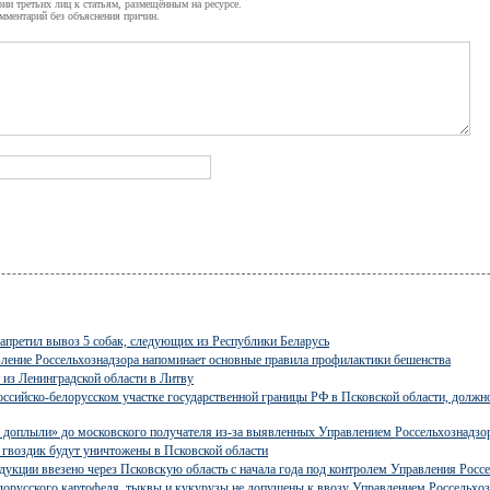
рии третьих лиц к статьям, размещённым на ресурсе.
омментарий без объяснения причин.
запретил вывоз 5 собак, следующих из Республики Беларусь
ление Россельхознадзора напоминает основные правила профилактики бешенства
 из Ленинградской области в Литву
оссийско-белорусском участке государственной границы РФ в Псковской области, долж
е доплыли» до московского получателя из-за выявленных Управлением Россельхознадзо
 гвоздик будут уничтожены в Псковской области
укции ввезено через Псковскую область с начала года под контролем Управления Росс
лорусского картофеля, тыквы и кукурузы не допущены к ввозу Управлением Россельхоз