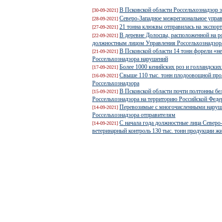
В Псковской области Россельхознадзор 
[30-09-2021]
Северо-Западное межрегиональное управ
[28-09-2021]
21 тонна клюквы отправилась на экспорт
[27-09-2021]
В деревне Долосцы, расположенной на р
[22-09-2021]
должностным лицом Управления Россельхознадзора
В Псковской области 14 тонн форели «н
[21-09-2021]
Россельхознадзора нарушений
Более 1000 кенийских роз и голландских
[17-09-2021]
Свыше 110 тыс. тонн плодоовощной прод
[16-09-2021]
Россельхознадзора
В Псковской области почти полтонны бе
[15-09-2021]
Россельхознадзора на территорию Российской Феде
Перевозимые с многочисленными наруш
[14-09-2021]
Россельхознадзора отправителям
С начала года должностные лица Северо
[14-09-2021]
ветеринарный контроль 130 тыс. тонн продукции ж