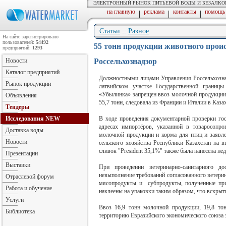
ЭЛЕКТРОННЫЙ РЫНОК ПИТЬЕВОЙ ВОДЫ И БЕЗАЛК
на главную
реклама
контакты
помощь
|
|
|
Статьи
::
Разное
На сайте зарегистрировано
пользователей:
54492
55 тонн продукции животного прои
предприятий:
1293
Новости
Россельхознадзор
Каталог предприятий
Должностными лицами Управления Россельхознад
Рынок продукции
латвийском участке Государственной границ
«Убылинка» запрещен ввоз молочной продукции,
Объявления
55,7 тонн, следовала из Франции и Италии в Казах
Тендеры
Исследования
NEW
В ходе проведения документарной проверки го
адресах импортёров, указанной в товаросопр
Доставка воды
молочной продукции и корма для птиц и заявле
Новости
сельского хозяйства Республики Казахстан на 
сливок "President 35,1%" также была нанесена н
Презентации
Выставки
При проведении ветеринарно-санитарного д
невыполнение требований согласованного ветери
Отраслевой форум
мясопродукты и субпродукты, полученные при 
Работа и обучение
наклеены на упаковки таким образом, что вскрыт
Услуги
Ввоз 16,9 тонн молочной продукции, 19,8 то
Библиотека
территорию Евразийского экономического союза 