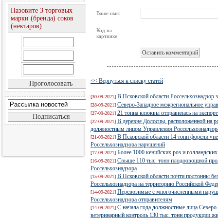
Назовите 3 торговых
Ваше имя:
марки (бренда) соков
(нектаров)
Код на
картинке:
<< Вернуться к списку статей
В Псковской области Россельхознадзор 
[30-09-2021]
Северо-Западное межрегиональное управ
[28-09-2021]
21 тонна клюквы отправилась на экспорт
[27-09-2021]
В деревне Долосцы, расположенной на р
[22-09-2021]
должностным лицом Управления Россельхознадзора
В Псковской области 14 тонн форели «н
[21-09-2021]
Россельхознадзора нарушений
Более 1000 кенийских роз и голландских
[17-09-2021]
Свыше 110 тыс. тонн плодоовощной прод
[16-09-2021]
Россельхознадзора
В Псковской области почти полтонны бе
[15-09-2021]
Россельхознадзора на территорию Российской Феде
Перевозимые с многочисленными наруш
[14-09-2021]
Россельхознадзора отправителям
С начала года должностные лица Северо
[14-09-2021]
ветеринарный контроль 130 тыс. тонн продукции ж