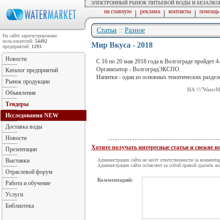
ЭЛЕКТРОННЫЙ РЫНОК ПИТЬЕВОЙ ВОДЫ И БЕЗАЛК
на главную
реклама
контакты
помощь
|
|
|
Статьи
::
Разное
На сайте зарегистрировано
пользователей:
54492
Мир Вкуса - 2018
предприятий:
1293
Новости
С 16 по 20 мая 2018 года в Волгограде пройдет 4
Организатор - ВолгоградЭКСПО.
Каталог предприятий
Напитки - один из основных тематических раздел
Рынок продукции
ИА \\\"WaterM
Объявления
Тендеры
Исследования
NEW
Доставка воды
Новости
Хотите получать интересные статьи и свежие 
Презентации
Выставки
Администрация сайта не несёт ответственности за коммента
Администрация сайта оставляет за собой правой удалить к
Отраслевой форум
Комментарий:
Работа и обучение
Услуги
Библиотека