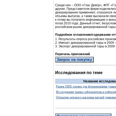
Среди них – ООО «Глас Декор», ФПГ «Гэ
другие. Представители фирм поделились 
декорирования применяют, отразился ли
объемы выпуска, а также высказали сво
к этому вы получите информацию о внеш
полуг.2010 года. Данный отчет, безусло
российском рынке декорированной тары 
Подробное оглавление/содержание от
1. Результаты опроса российских произ
2. Импорт декорированной тары в 2009 – 1
3. Экспорт декорированной тары в 2009 – 
Перечень приложений
Запрос на покупку
Исследования по теме
Название исследова
Рынок ПВХ пленки для формирования упаков
Исследование рынка гофрокартона и гофрот
Открытие оптового магазина мягкой упаковки