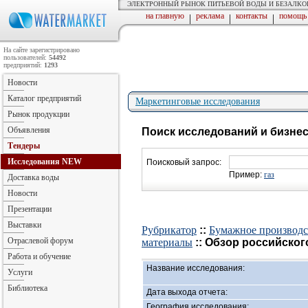
ЭЛЕКТРОННЫЙ РЫНОК ПИТЬЕВОЙ ВОДЫ И БЕЗАЛК
на главную
реклама
контакты
помощь
|
|
|
На сайте зарегистрировано
пользователей:
54492
предприятий:
1293
Новости
Каталог предприятий
Маркетинговые исследования
Рынок продукции
Объявления
Поиск исследований и бизне
Тендеры
Исследования
NEW
Поисковый запрос:
Пример:
газ
Доставка воды
Новости
Презентации
Выставки
Рубрикатор
::
Бумажное производств
Отраслевой форум
материалы
:: Обзор российско
Работа и обучение
Название исследования:
Услуги
Библиотека
Дата выхода отчета:
География исследования: