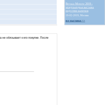
Beviale Moscow 2019 -
международная выставка
индустрии напитков
19-02-2019, Москва
все выставки >>
та не обязывает к его покупке. После