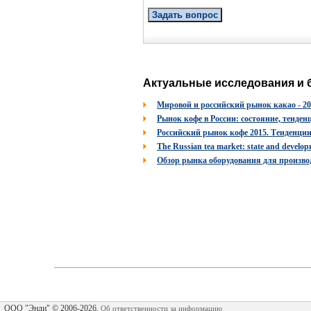
Задать вопрос
Актуальные исследования и 
Мировой и российский рынок какао - 20
Рынок кофе в России: состояние, тенден
Российский рынок кофе 2015. Тенденци
The Russian tea market: state and develop
Обзор рынка оборудования для производ
ООО "Энди" © 2006-2026,
Об ответственности за информацию