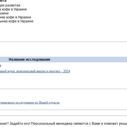
чёта
ции развития
а кофе в Украине
краине
нке кофе в Украине
ынка кофе в Украине
Название исследования
ы
ной муки: комплексный анализ и прогноз - 2024
уникальное исследование по Вашей отрасли
ания? Задайте его! Персональный менеджер свяжется с Вами и поможет реши