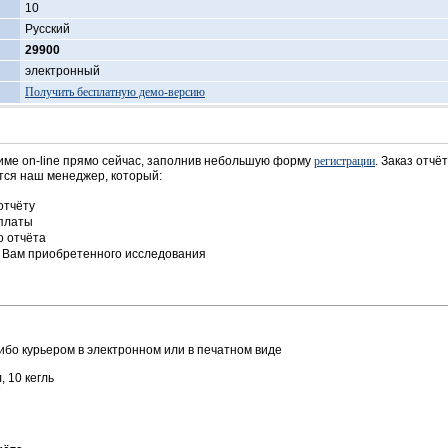
10
Русский
29900
электронный
Получить бесплатную демо-версию
име on-line прямо сейчас, заполнив небольшую форму
регистрации
. Заказ отчё
ется наш менеджер, который:
отчёту
оплаты
о отчёта
е Вам приобретенного исследования
ибо курьером в электронном или в печатном виде
, 10 кегль
7