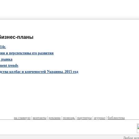
бизнес-планы
14г.
ции и перспективы его развития
и рынка
ment trends
ства колбас и копченостей Украины. 2015 год
на главную
|
контакты
|
реклама
|
помощь
|
партнеры
|
журнал
|
библиотека
Любое исп