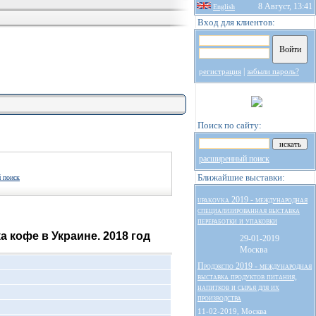
8 Август, 13:41
English
Вход для клиентов:
|
регистрация
забыли пароль?
Поиск по сайту:
расширенный поиск
Ближайшие выставки:
 поиск
upakovka 2019 - международная
специализированная выставка
переработки и упаковки
а кофе в Украине. 2018 год
29-01-2019
Москва
Продэкспо 2019 - международная
выставка продуктов питания,
напитков и сырья для их
производства
11-02-2019, Москва