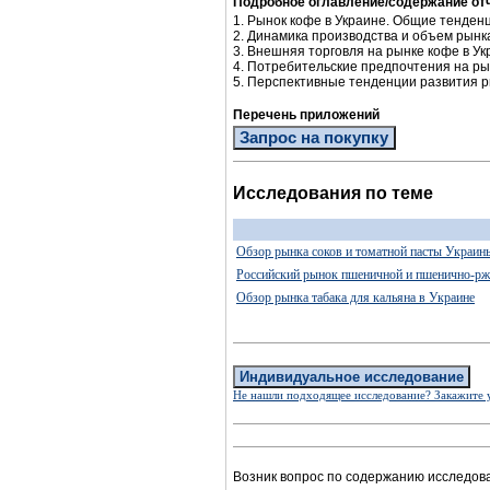
Подробное оглавление/содержание от
1. Рынок кофе в Украине. Общие тенден
2. Динамика производства и объем рынк
3. Внешняя торговля на рынке кофе в У
4. Потребительские предпочтения на ры
5. Перспективные тенденции развития р
Перечень приложений
Запрос на покупку
Исследования по теме
Обзор рынка соков и томатной пасты Украин
Российский рынок пшеничной и пшенично-ржа
Обзор рынка табака для кальяна в Украине
Индивидуальное исследование
Не нашли подходящее исследование? Закажите 
Возник вопрос по содержанию исследов