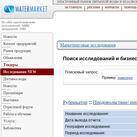
ЭЛЕКТРОННЫЙ РЫНОК ПИТЬЕВОЙ ВОДЫ И БЕЗАЛК
на главную
реклама
контакты
помощь
|
|
|
На сайте зарегистрировано
пользователей:
54492
предприятий:
1293
Новости
Каталог предприятий
Маркетинговые исследования
Рынок продукции
Объявления
Поиск исследований и бизне
Тендеры
Исследования
NEW
Поисковый запрос:
Пример:
транспорт
Доставка воды
Новости
Презентации
Выставки
Рубрикатор
::
Продовольствие/ пищ
Отраслевой форум
Название исследования:
Работа и обучение
Дата выхода отчета:
Услуги
География исследования:
Библиотека
Период исследования: