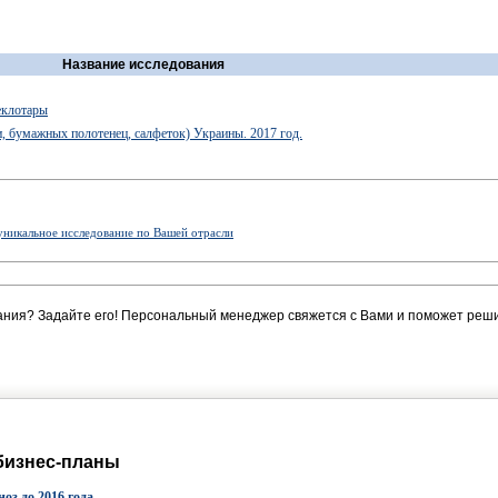
Название исследования
еклотары
, бумажных полотенец, салфеток) Украины. 2017 год.
уникальное исследование по Вашей отрасли
ания? Задайте его! Персональный менеджер свяжется с Вами и поможет реши
бизнес-планы
оз до 2016 года