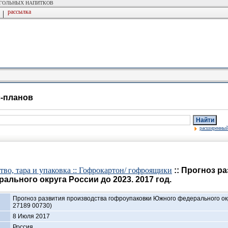
ОГОЛЬНЫХ НАПИТКОВ
рассылка
|
с-планов
Найти
расширенный
во, тара и упаковка :: Гофрокартон/ гофроящики
:: Прогноз р
льного округа России до 2023. 2017 год.
Прогноз развития производства гофроупаковки Южного федерального окру
27189 00730)
8 Июля 2017
Россия