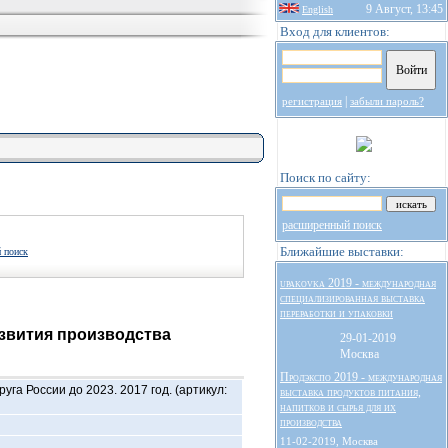
9 Август, 13:45
English
Вход для клиентов:
|
регистрация
забыли пароль?
Поиск по сайту:
расширенный поиск
Ближайшие выставки:
 поиск
upakovka 2019 - международная
специализированная выставка
переработки и упаковки
азвития производства
29-01-2019
Москва
Продэкспо 2019 - международная
га России до 2023. 2017 год. (артикул:
выставка продуктов питания,
напитков и сырья для их
производства
11-02-2019, Москва