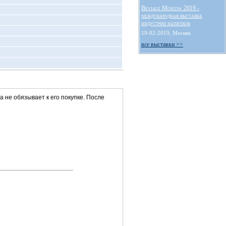
Beviale Moscow 2019 -
международная выставка
индустрии напитков
19-02-2019, Москва
все выставки >>
та не обязывает к его покупке. После