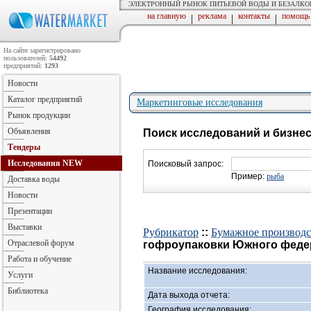
ЭЛЕКТРОННЫЙ РЫНОК ПИТЬЕВОЙ ВОДЫ И БЕЗАЛК
на главную
реклама
контакты
помощь
|
|
|
На сайте зарегистрировано
пользователей:
54492
предприятий:
1293
Новости
Каталог предприятий
Маркетинговые исследования
Рынок продукции
Объявления
Поиск исследований и бизне
Тендеры
Исследования
NEW
Поисковый запрос:
Пример:
рыба
Доставка воды
Новости
Презентации
Выставки
Рубрикатор
::
Бумажное производст
Отраслевой форум
гофроупаковки Южного федера
Работа и обучение
Название исследования:
Услуги
Библиотека
Дата выхода отчета:
География исследования: