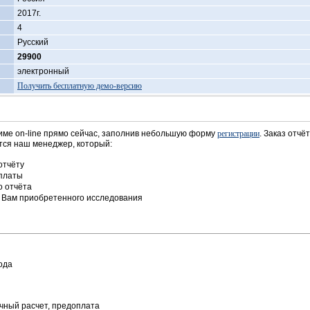
2017г.
4
Русский
29900
электронный
Получить бесплатную демо-версию
име on-line прямо сейчас, заполнив небольшую форму
регистрации
. Заказ отчё
ется наш менеджер, который:
отчёту
оплаты
о отчёта
е Вам приобретенного исследования
ода
чный расчет, предоплата