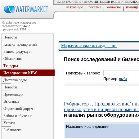
ЭЛЕКТРОННЫЙ РЫНОК ПИТЬЕВОЙ ВОДЫ И БЕЗАЛК
на главную
реклама
контакты
помощь
|
|
|
На сайте зарегистрировано
пользователей:
54492
предприятий:
1293
Новости
Каталог предприятий
Маркетинговые исследования
Рынок продукции
Объявления
Поиск исследований и бизне
Тендеры
Исследования
NEW
Поисковый запрос:
Пример:
рыба
Доставка воды
Новости
Презентации
Выставки
Рубрикатор
::
Продовольствие/ пи
Отраслевой форум
производства в пищевой промышл
и анализ рынка оборудования 
Работа и обучение
Услуги
Название исследования:
Библиотека