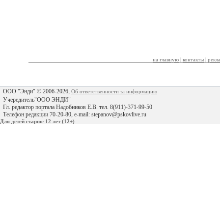
на главную
|
контакты
|
рекл
ООО "Энди" © 2006-2026,
Об ответственности за информацию
Учередитель"ООО ЭНДИ"
Гл. редактор портала Надобников Е.В. тел. 8(911)-371-99-50
Телефон редакции 70-20-80, e-mail: stepanov@pskovlive.ru
Для детей старше 12 лет (12+)