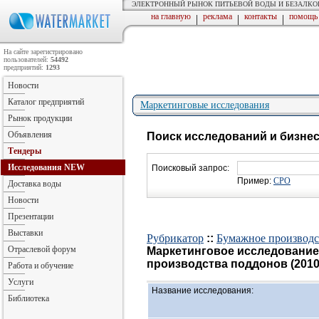
ЭЛЕКТРОННЫЙ РЫНОК ПИТЬЕВОЙ ВОДЫ И БЕЗАЛК
на главную
реклама
контакты
помощь
|
|
|
На сайте зарегистрировано
пользователей:
54492
предприятий:
1293
Новости
Каталог предприятий
Маркетинговые исследования
Рынок продукции
Объявления
Поиск исследований и бизне
Тендеры
Исследования
NEW
Поисковый запрос:
Пример:
СРО
Доставка воды
Новости
Презентации
Выставки
Рубрикатор
::
Бумажное производст
Отраслевой форум
Маркетинговое исследование
производства поддонов (2010 
Работа и обучение
Услуги
Название исследования:
Библиотека