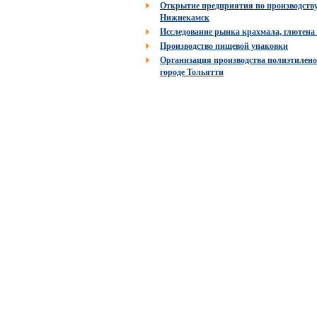
Открытие предприятия по производству 
Нижнекамск
Исследование рынка крахмала, глютена и
Производство пищевой упаковки
Организация производства полиэтиленов
городе Тольятти