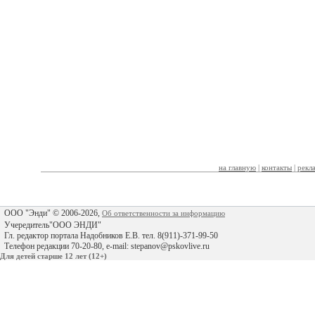
на главную
|
контакты
|
рекл
ООО "Энди" © 2006-2026,
Об ответственности за информацию
Учередитель"ООО ЭНДИ"
Гл. редактор портала Надобников Е.В. тел. 8(911)-371-99-50
Телефон редакции 70-20-80, e-mail: stepanov@pskovlive.ru
Для детей старше 12 лет (12+)