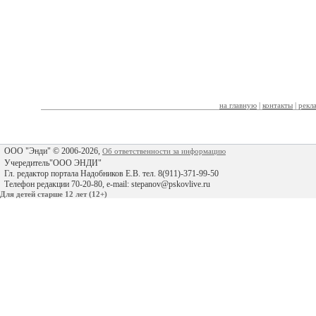
на главную
|
контакты
|
рекл
ООО "Энди" © 2006-2026,
Об ответственности за информацию
Учередитель"ООО ЭНДИ"
Гл. редактор портала Надобников Е.В. тел. 8(911)-371-99-50
Телефон редакции 70-20-80, e-mail: stepanov@pskovlive.ru
Для детей старше 12 лет (12+)