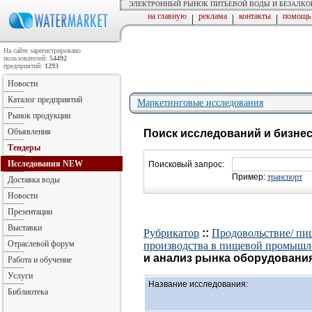
ЭЛЕКТРОННЫЙ РЫНОК ПИТЬЕВОЙ ВОДЫ И БЕЗАЛК
на главную
реклама
контакты
помощь
|
|
|
На сайте зарегистрировано
пользователей:
54492
предприятий:
1293
Новости
Каталог предприятий
Маркетинговые исследования
Рынок продукции
Объявления
Поиск исследований и бизне
Тендеры
Исследования
NEW
Поисковый запрос:
Пример:
транспорт
Доставка воды
Новости
Презентации
Выставки
Рубрикатор
::
Продовольствие/ пи
Отраслевой форум
производства в пищевой промышл
и анализ рынка оборудования 
Работа и обучение
Услуги
Название исследования:
Библиотека