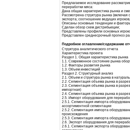
Предлагаемое исследование рассматри
переработки мяса:
Дана общая характеристика рынка и сме
Рассмотрена структура рынка (включая 
экспорта; соотношение ведущих игроков,
Описаны основные тенденции и факторы
Сделан обзор схем дистрибьюции;
Представлены профили основных игроко
Представлен среднесрочный прогноз ра
Подробное оглавление/содержание от
Структура аналитического отчета
Характеристика проекта
Раздел 1. Общая характеристика рынка
1.1. Современное состояние рынка обо
1.2. Факторы развития рынка
1.3. Объем инвестиций
Раздел 2. Структурный анализ
2.1. Объем и структура рынка в натура
2.2. Сегментация объема рынка в разре
2.3. Сегментация объема рынка в разре
импортная)
2.4. Сегментация объема рынка в разре
2.5. Импорт оборудования для перерабо
2.5.1. Сегментация импорта оборудован
ассортиментной сегментации
2.5.2. Сегментация импорта оборудован
происхождения
2.5.3. Сегментация импорта оборудован
2.6. Экспорт оборудования для перераб
2.6.1. Сегментация экспорта оборудова