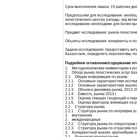
Срок выполнения заказа: 15 рабочих дне
Предпосылки для исследования: необхо
логистического центра (склады, ж/д вет
исследование необходимо для более вы
Предмет исследования: рынок логистичес
Объекты исследования: конкуренты и по
Задачи исследования: предоставить акт
Казахстане, определить перспективы лог
Подробное оглавление/содержание от
1. Методологические комментарии к и
2. Обзор рынка логистических услуг Каза
2.1. Общая информация по рынку:
2.1.1. Основные характеристики исслед
2.1.2. Основные характеристики анали
2.1.3. Объем и динамика рынка, 2012-20
2.1.4. Емкость, рынка 2013 г.
2.1.5. Оценка текущих тенденций и пер
2.1.6. Оценка факторов, влияющих на 
2.2. Структура рынка:
2.2.1. Структура рынка по географии ус
1. внутренние
2. международные
2.2.2. Структура рынка по операторам л
2.2.3. Структура рынка по отраслям по
3. Конкурентный анализ: крупнейшие оп
3.1. Рыночная концентрация