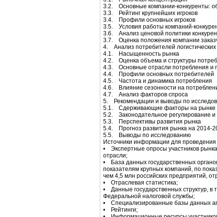
3.2. Основные компании-конкуренты: о
3.3. Рейтинг крупнейших игроков
3.4. Профили основных игроков
3.5. Условия работы компаний-конкурен
3.6. Анализ ценовой политики конкурен
3.7. Оценка положения компании заказ
4. Анализ потребителей логистических ус
4.1. Насыщенность рынка
4.2. Оценка объема и структуры потре
4.3. Основные отрасли потребления и 
4.4. Профили основных потребителей
4.5. Частота и динамика потребления
4.6. Влияние сезонности на потреблени
4.7. Анализ факторов спроса
5. Рекомендации и выводы по исследован
5.1. Сдерживающие факторы на рынке
5.2. Законодательное регулирование и
5.3. Перспективы развития рынка
5.4. Прогноз развития рынка на 2014-20
5.5. Выводы по исследованию
Источники информации для проведения
• Экспертные опросы участников рынка,
отрасли;
• База данных государственных органо
показателям крупных компаний, по пок
чем 4,5 млн российских предприятий, от
• Отраслевая статистика;
• Данные государственных структур, в 
Федеральной налоговой службы;
• Специализированные базы данных аг
• Рейтинги;
• Информационные ресурсы участников