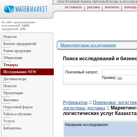
ЭЛЕКТРОННЫЙ РЫНОК ПИТЬЕВОЙ ВОДЫ И БЕЗАЛК
на главную
реклама
контакты
помощь
|
|
|
На сайте зарегистрировано
пользователей:
54492
предприятий:
1293
Новости
Каталог предприятий
Маркетинговые исследования
Рынок продукции
Объявления
Поиск исследований и бизне
Тендеры
Исследования
NEW
Поисковый запрос:
Пример:
газ
Доставка воды
Новости
Презентации
Выставки
Рубрикатор
::
Перевозки/ логистик
Отраслевой форум
логистика/ доставка
:: Маркетин
логистических услуг Казахстан
Работа и обучение
Услуги
Название исследования:
Библиотека