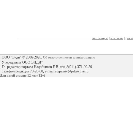
на главную
|
контакты
|
рекл
ООО "Энди" © 2006-2026,
Об ответственности за информацию
Учередитель"ООО ЭНДИ"
Гл. редактор портала Надобников Е.В. тел. 8(911)-371-99-50
Телефон редакции 70-20-80, e-mail: stepanov@pskovlive.ru
Для детей старше 12 лет (12+)