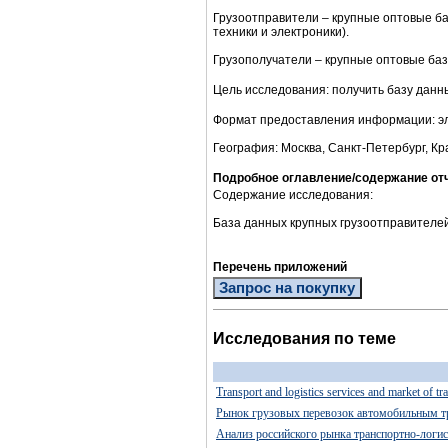
Грузоотправители – крупные оптовые ба
техники и электроники).
Грузополучатели – крупные оптовые базы
Цель исследования: получить базу данн
Формат предоставления информации: эл
География: Москва, Санкт-Петербург, Кр
Подробное оглавление/содержание от
Содержание исследования:
База данных крупных грузоотправителей 
Перечень приложений
Запрос на покупку
Исследования по теме
Transport and logistics services and market of tr
Рынок грузовых перевозок автомобильным тр
Анализ российского рынка транспортно-логис