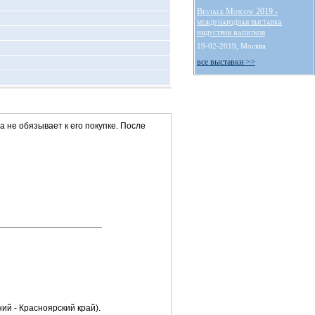
Beviale Moscow 2019 -
международная выставка
индустрии напитков
19-02-2019, Москва
все выставки >>
та не обязывает к его покупке. После
ий - Красноярский край).