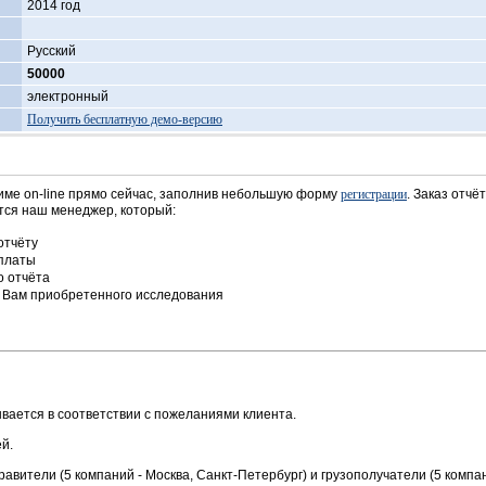
2014 год
Русский
50000
электронный
Получить бесплатную демо-версию
име on-line прямо сейчас, заполнив небольшую форму
регистрации
. Заказ отчё
ется наш менеджер, который:
отчёту
оплаты
о отчёта
е Вам приобретенного исследования
ается в соответствии с пожеланиями клиента.
й.
авители (5 компаний - Москва, Санкт-Петербург) и грузополучатели (5 компан