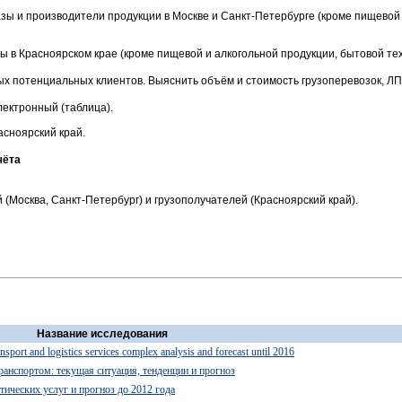
зы и производители продукции в Москве и Санкт-Петербурге (кроме пищевой 
 в Красноярском крае (кроме пищевой и алкогольной продукции, бытовой тех
ых потенциальных клиентов. Выяснить объём и стоимость грузоперевозок, ЛП
ектронный (таблица).
асноярский край.
чёта
(Москва, Санкт-Петербург) и грузополучателей (Красноярский край).
Название исследования
ansport and logistics services complex analysis and forecast until 2016
анспортом: текущая ситуация, тенденции и прогноз
тических услуг и прогноз до 2012 года