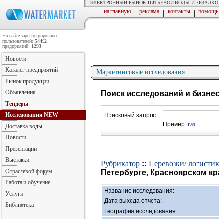
ЭЛЕКТРОННЫЙ РЫНОК ПИТЬЕВОЙ ВОДЫ И БЕЗАЛК
на главную
реклама
контакты
помощь
|
|
|
На сайте зарегистрировано
пользователей:
54492
предприятий:
1293
Новости
Каталог предприятий
Маркетинговые исследования
Рынок продукции
Объявления
Поиск исследований и бизне
Тендеры
Исследования
NEW
Поисковый запрос:
Пример:
газ
Доставка воды
Новости
Презентации
Выставки
Рубрикатор
::
Перевозки/ логистик
Отраслевой форум
Петербурге, Красноярском кр
Работа и обучение
Название исследования:
Услуги
Дата выхода отчета:
Библиотека
География исследования: