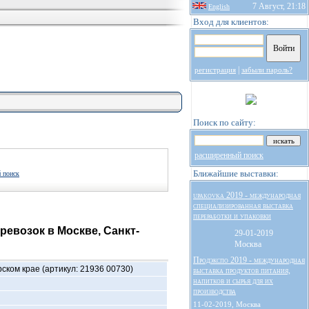
7 Август, 21:18
English
Вход для клиентов:
|
регистрация
забыли пароль?
Поиск по сайту:
расширенный поиск
Ближайшие выставки:
 поиск
upakovka 2019 - международная
специализированная выставка
переработки и упаковки
ревозок в Москве, Санкт-
29-01-2019
Москва
Продэкспо 2019 - международная
ском крае (артикул: 21936 00730)
выставка продуктов питания,
напитков и сырья для их
производства
11-02-2019, Москва