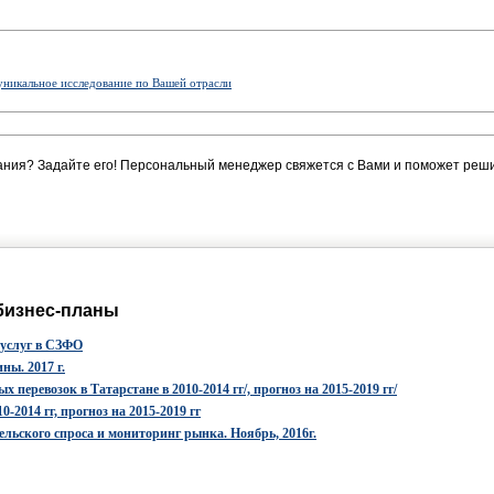
уникальное исследование по Вашей отрасли
ания? Задайте его! Персональный менеджер свяжется с Вами и поможет реши
бизнес-планы
 услуг в СЗФО
ны. 2017 г.
перевозок в Татарстане в 2010-2014 гг/, прогноз на 2015-2019 гг/
-2014 гг, прогноз на 2015-2019 гг
льского спроса и мониторинг рынка. Ноябрь, 2016г.